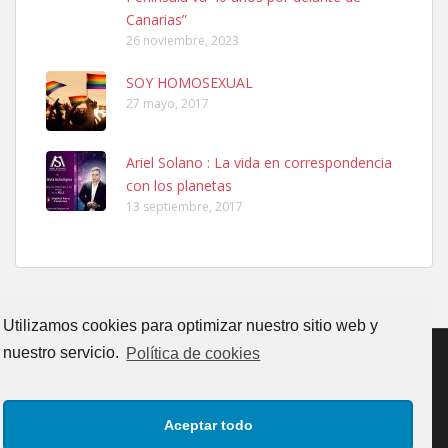
Leales.org » Gran Canaria
|
6.7.2025
Canarias”
26 noviembre, 2023
SOY HOMOSEXUAL
27 mayo, 2017
Ariel Solano : La vida en correspondencia
Ninfa perdida
con los planetas
El día 5 se los perdió una ninfa papillera, asustada tiene miedo a la
13 septiembre, 2017
calle, se perdió por la zon...
Leales.org » Gran Canaria
|
6.7.2025
Utilizamos cookies para optimizar nuestro sitio web y
nuestro servicio.
Política de cookies
Adopcion
CONTACTO
AVISO LEGAL
POLÍTICA DE PRIVACIDAD
Busco casa de acogida para mi perrita ya que por temas de trabajo
Aceptar todo
no la puedo tener. Solo gente r...