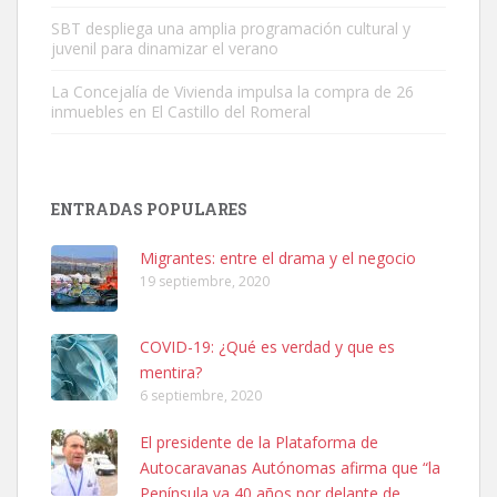
SBT despliega una amplia programación cultural y
juvenil para dinamizar el verano
La Concejalía de Vivienda impulsa la compra de 26
inmuebles en El Castillo del Romeral
Adopción urgente
Busco adopción responsable para mi perra. Pastor alemán,
ENTRADAS POPULARES
hembra, 4 años. Por motivos personales ...
Leales.org » Gran Canaria
|
6.7.2025
Migrantes: entre el drama y el negocio
19 septiembre, 2020
COVID-19: ¿Qué es verdad y que es
mentira?
6 septiembre, 2020
SHIBA PERDIDO AVDA JOSE MESA Y LOPEZ
El presidente de la Plataforma de
PERRO MACHO RAZA SHIBA CON MICROCHIP PERDIDO HOY
Autocaravanas Autónomas afirma que “la
06/07/2025 ZONA MESA Y LOPEZ. ES MUY ASUSTADIZO
Península va 40 años por delante de