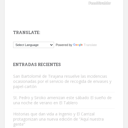
TRANSLATE:
ADOPCIÓN URGENTE GATA TEROR GRAN CANARIA
Powered by
Translate
El ayuntamiento se va a llevar a Los Gatos callejeros de la zona los
próximos días, ella incluida...
Leales.org » Gran Canaria
|
9.7.2025
ENTRADAS RECIENTES
San Bartolomé de Tirajana resuelve las incidencias
ocasionadas por el servicio de recogida de envases y
papel-cartón
St. Pedro y Siroko amenizan este sábado El sueño de
una noche de verano en El Tablero
Gato manso encontrado
Este gato macho ha aparecido en la calle hace menos de un mes,
Historias que dan vida a Ingenio y El Carrizal
protagonizan una nueva edición de “Aquí nuestra
es muy manso y extremadamente cari...
gente”
Leales.org » Gran Canaria
|
9.7.2025