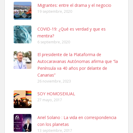
Leales.org » Gran Canaria
|
6.7.2025
Migrantes: entre el drama y el negocio
19 septiembre, 2020
COVID-19: ¿Qué es verdad y que es
mentira?
6 septiembre, 2020
SHIBA PERDIDO AVDA JOSE MESA Y LOPEZ
El presidente de la Plataforma de
PERRO MACHO RAZA SHIBA CON MICROCHIP PERDIDO HOY
Autocaravanas Autónomas afirma que “la
06/07/2025 ZONA MESA Y LOPEZ. ES MUY ASUSTADIZO
Península va 40 años por delante de
Leales.org » Gran Canaria
|
6.7.2025
Canarias”
26 noviembre, 2023
SOY HOMOSEXUAL
27 mayo, 2017
Ariel Solano : La vida en correspondencia
Ninfa perdida
con los planetas
El día 5 se los perdió una ninfa papillera, asustada tiene miedo a la
13 septiembre, 2017
calle, se perdió por la zon...