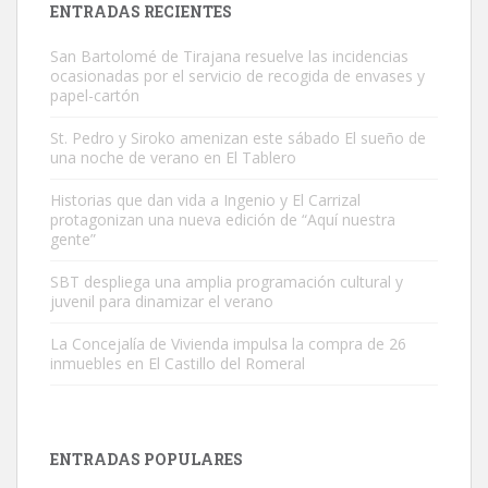
ENTRADAS RECIENTES
San Bartolomé de Tirajana resuelve las incidencias
ocasionadas por el servicio de recogida de envases y
papel-cartón
St. Pedro y Siroko amenizan este sábado El sueño de
una noche de verano en El Tablero
Gato manso encontrado
Este gato macho ha aparecido en la calle hace menos de un mes,
Historias que dan vida a Ingenio y El Carrizal
protagonizan una nueva edición de “Aquí nuestra
es muy manso y extremadamente cari...
gente”
Leales.org » Gran Canaria
|
9.7.2025
SBT despliega una amplia programación cultural y
juvenil para dinamizar el verano
La Concejalía de Vivienda impulsa la compra de 26
inmuebles en El Castillo del Romeral
Adopción urgente
Busco adopción responsable para mi perra. Pastor alemán,
ENTRADAS POPULARES
hembra, 4 años. Por motivos personales ...