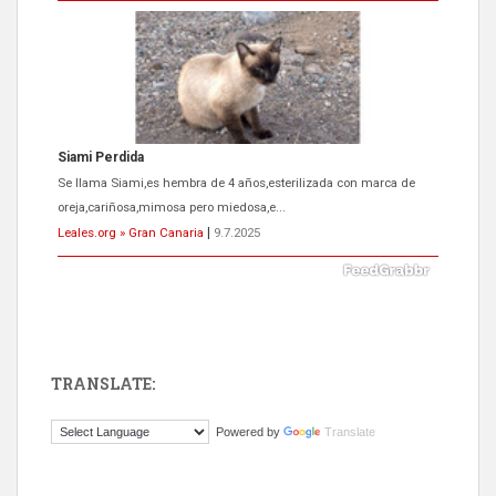
Siami Perdida
Se llama Siami,es hembra de 4 años,esterilizada con marca de
oreja,cariñosa,mimosa pero miedosa,e...
Leales.org » Gran Canaria
|
9.7.2025
TRANSLATE:
ADOPCIÓN URGENTE GATA TEROR GRAN CANARIA
Powered by
Translate
El ayuntamiento se va a llevar a Los Gatos callejeros de la zona los
próximos días, ella incluida...
Leales.org » Gran Canaria
|
9.7.2025