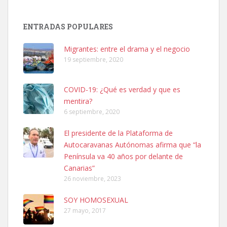
SHIBA PERDIDO AVDA JOSE MESA Y LOPEZ
PERRO MACHO RAZA SHIBA CON MICROCHIP PERDIDO HOY
ENTRADAS POPULARES
06/07/2025 ZONA MESA Y LOPEZ. ES MUY ASUSTADIZO
Leales.org » Gran Canaria
|
6.7.2025
Migrantes: entre el drama y el negocio
19 septiembre, 2020
COVID-19: ¿Qué es verdad y que es
mentira?
6 septiembre, 2020
Ninfa perdida
El presidente de la Plataforma de
El día 5 se los perdió una ninfa papillera, asustada tiene miedo a la
Autocaravanas Autónomas afirma que “la
calle, se perdió por la zon...
Península va 40 años por delante de
Leales.org » Gran Canaria
|
6.7.2025
Canarias”
26 noviembre, 2023
SOY HOMOSEXUAL
27 mayo, 2017