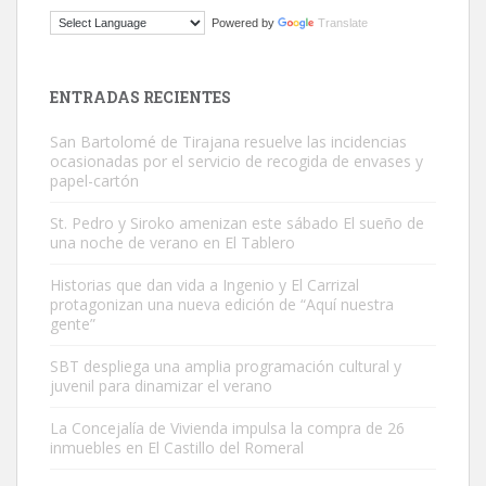
Gato manso encontrado
Powered by
Translate
Este gato macho ha aparecido en la calle hace menos de un mes,
es muy manso y extremadamente cari...
Leales.org » Gran Canaria
|
9.7.2025
ENTRADAS RECIENTES
San Bartolomé de Tirajana resuelve las incidencias
ocasionadas por el servicio de recogida de envases y
papel-cartón
St. Pedro y Siroko amenizan este sábado El sueño de
una noche de verano en El Tablero
Adopción urgente
Busco adopción responsable para mi perra. Pastor alemán,
Historias que dan vida a Ingenio y El Carrizal
protagonizan una nueva edición de “Aquí nuestra
hembra, 4 años. Por motivos personales ...
gente”
Leales.org » Gran Canaria
|
6.7.2025
SBT despliega una amplia programación cultural y
juvenil para dinamizar el verano
La Concejalía de Vivienda impulsa la compra de 26
inmuebles en El Castillo del Romeral