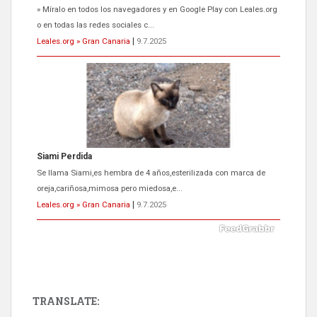
Se llama Siami,es hembra de 4 años,esterilizada con marca de
oreja,cariñosa,mimosa pero miedosa,e...
Leales.org » Gran Canaria
|
9.7.2025
ADOPCIÓN URGENTE GATA TEROR GRAN CANARIA
El ayuntamiento se va a llevar a Los Gatos callejeros de la zona los
próximos días, ella incluida...
Leales.org » Gran Canaria
|
9.7.2025
TRANSLATE: