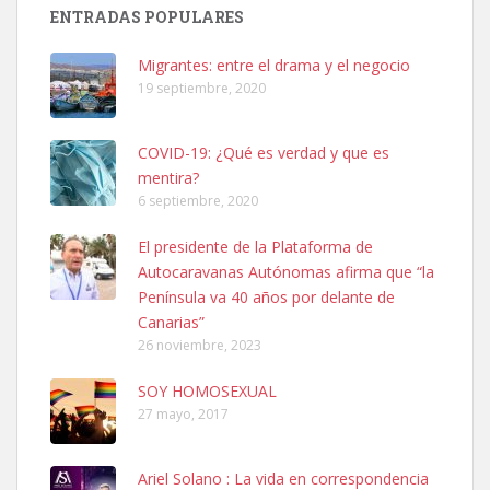
ENTRADAS POPULARES
Busco adopción responsable para mi perra. Pastor alemán,
hembra, 4 años. Por motivos personales ...
Migrantes: entre el drama y el negocio
Leales.org » Gran Canaria
|
6.7.2025
19 septiembre, 2020
COVID-19: ¿Qué es verdad y que es
mentira?
6 septiembre, 2020
El presidente de la Plataforma de
SHIBA PERDIDO AVDA JOSE MESA Y LOPEZ
Autocaravanas Autónomas afirma que “la
PERRO MACHO RAZA SHIBA CON MICROCHIP PERDIDO HOY
Península va 40 años por delante de
06/07/2025 ZONA MESA Y LOPEZ. ES MUY ASUSTADIZO
Canarias”
Leales.org » Gran Canaria
|
6.7.2025
26 noviembre, 2023
SOY HOMOSEXUAL
27 mayo, 2017
Ariel Solano : La vida en correspondencia