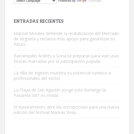
Powered by
Translate
El ayuntamiento se va a llevar a Los Gatos callejeros de la zona los
próximos días, ella incluida...
Leales.org » Gran Canaria
|
9.7.2025
ENTRADAS RECIENTES
Marcial Morales defiende la revitalización del Mercado
de Vegueta y reclama más apoyo para garantizar su
futuro.
Barranquillo Andrés y Soria se preparan para vivir unas
fiestas marcadas por la participación popular
Gato manso encontrado
Este gato macho ha aparecido en la calle hace menos de un mes,
La Villa de Ingenio muestra su potencial turístico a
profesionales del sector
es muy manso y extremadamente cari...
Leales.org » Gran Canaria
|
9.7.2025
La Playa de San Agustín acoge este domingo la
Pasarela SBT es moda
El Ayuntamiento abre las inscripciones para una nueva
edición del festival Mareas Vivas.
Adopción urgente