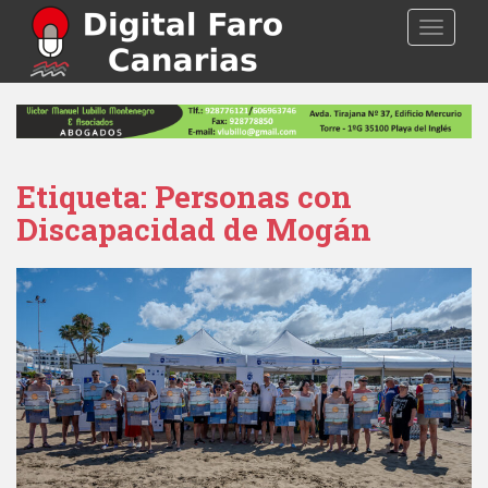
S
TOGGLE
k
i
p
t
o
m
a
Etiqueta: Personas con
i
Discapacidad de Mogán
n
c
o
n
t
e
n
t