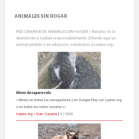
ANIMALES SIN HOGAR
RED CANARIA DE ANIMALES SIN HOGAR » Adopta, no le
Minni desaparecido
abandones y cuídale responsablemente. Difunde aquí un
» Míralo en todos los navegadores y en Google Play con Leales.org
animal perdido o en adopción, subiéndolo a Leales.org
o en todas las redes sociales c...
Leales.org » Gran Canaria
|
9.7.2025
Siami Perdida
Se llama Siami,es hembra de 4 años,esterilizada con marca de
oreja,cariñosa,mimosa pero miedosa,e...
Leales.org » Gran Canaria
|
9.7.2025