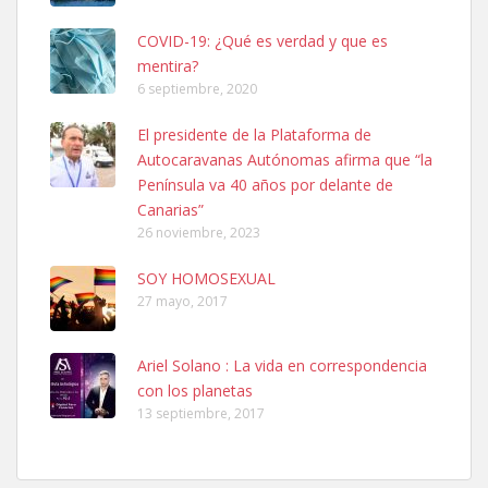
COVID-19: ¿Qué es verdad y que es
mentira?
6 septiembre, 2020
El presidente de la Plataforma de
Autocaravanas Autónomas afirma que “la
Ninfa perdida
Península va 40 años por delante de
El día 5 se los perdió una ninfa papillera, asustada tiene miedo a la
calle, se perdió por la zon...
Canarias”
26 noviembre, 2023
Leales.org » Gran Canaria
|
6.7.2025
SOY HOMOSEXUAL
27 mayo, 2017
Ariel Solano : La vida en correspondencia
con los planetas
Adopcion
13 septiembre, 2017
Busco casa de acogida para mi perrita ya que por temas de trabajo
no la puedo tener. Solo gente r...
Leales.org » Gran Canaria
|
4.7.2025