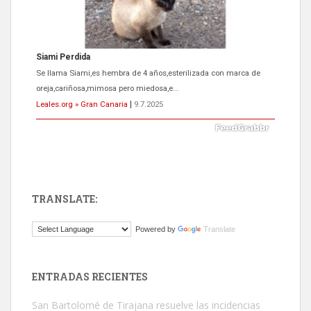
ADOPCIÓN URGENTE GATA TEROR GRAN CANARIA
El ayuntamiento se va a llevar a Los Gatos callejeros de la zona los
próximos días, ella incluida...
Leales.org » Gran Canaria
|
9.7.2025
TRANSLATE:
Powered by
Translate
Gato manso encontrado
Este gato macho ha aparecido en la calle hace menos de un mes,
es muy manso y extremadamente cari...
ENTRADAS RECIENTES
Leales.org » Gran Canaria
|
9.7.2025
San Bartolomé de Tirajana resuelve las incidencias