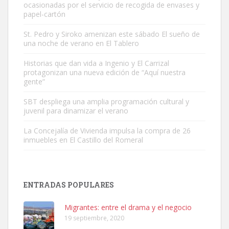
ocasionadas por el servicio de recogida de envases y
papel-cartón
St. Pedro y Siroko amenizan este sábado El sueño de
una noche de verano en El Tablero
Historias que dan vida a Ingenio y El Carrizal
Adopción urgente
protagonizan una nueva edición de “Aquí nuestra
Busco adopción responsable para mi perra. Pastor alemán,
gente”
hembra, 4 años. Por motivos personales ...
SBT despliega una amplia programación cultural y
Leales.org » Gran Canaria
|
6.7.2025
juvenil para dinamizar el verano
La Concejalía de Vivienda impulsa la compra de 26
inmuebles en El Castillo del Romeral
ENTRADAS POPULARES
SHIBA PERDIDO AVDA JOSE MESA Y LOPEZ
PERRO MACHO RAZA SHIBA CON MICROCHIP PERDIDO HOY
Migrantes: entre el drama y el negocio
06/07/2025 ZONA MESA Y LOPEZ. ES MUY ASUSTADIZO
19 septiembre, 2020
Leales.org » Gran Canaria
|
6.7.2025