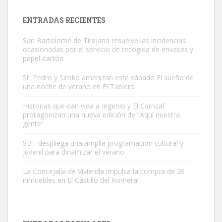
próximos días, ella incluida...
Leales.org » Gran Canaria
|
9.7.2025
ENTRADAS RECIENTES
San Bartolomé de Tirajana resuelve las incidencias
ocasionadas por el servicio de recogida de envases y
papel-cartón
St. Pedro y Siroko amenizan este sábado El sueño de
una noche de verano en El Tablero
Gato manso encontrado
Este gato macho ha aparecido en la calle hace menos de un mes,
Historias que dan vida a Ingenio y El Carrizal
protagonizan una nueva edición de “Aquí nuestra
es muy manso y extremadamente cari...
gente”
Leales.org » Gran Canaria
|
9.7.2025
SBT despliega una amplia programación cultural y
juvenil para dinamizar el verano
La Concejalía de Vivienda impulsa la compra de 26
inmuebles en El Castillo del Romeral
Adopción urgente
Busco adopción responsable para mi perra. Pastor alemán,