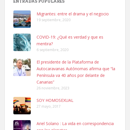
ENTRADAS POPULARES
hembra, 4 años. Por motivos personales ...
Leales.org » Gran Canaria
|
6.7.2025
Migrantes: entre el drama y el negocio
19 septiembre, 2020
COVID-19: ¿Qué es verdad y que es
mentira?
6 septiembre, 2020
SHIBA PERDIDO AVDA JOSE MESA Y LOPEZ
El presidente de la Plataforma de
PERRO MACHO RAZA SHIBA CON MICROCHIP PERDIDO HOY
Autocaravanas Autónomas afirma que “la
06/07/2025 ZONA MESA Y LOPEZ. ES MUY ASUSTADIZO
Península va 40 años por delante de
Leales.org » Gran Canaria
|
6.7.2025
Canarias”
26 noviembre, 2023
SOY HOMOSEXUAL
27 mayo, 2017
Ariel Solano : La vida en correspondencia
Ninfa perdida