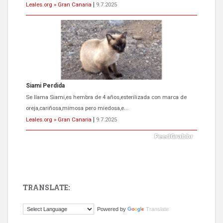
Leales.org » Gran Canaria
|
9.7.2025
Siami Perdida
Se llama Siami,es hembra de 4 años,esterilizada con marca de
oreja,cariñosa,mimosa pero miedosa,e...
Leales.org » Gran Canaria
|
9.7.2025
TRANSLATE:
ADOPCIÓN URGENTE GATA TEROR GRAN CANARIA
Powered by
Translate
El ayuntamiento se va a llevar a Los Gatos callejeros de la zona los