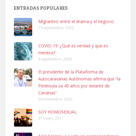
Busco adopción responsable para mi perra. Pastor alemán,
ENTRADAS POPULARES
hembra, 4 años. Por motivos personales ...
Leales.org » Gran Canaria
|
6.7.2025
Migrantes: entre el drama y el negocio
19 septiembre, 2020
COVID-19: ¿Qué es verdad y que es
mentira?
6 septiembre, 2020
SHIBA PERDIDO AVDA JOSE MESA Y LOPEZ
El presidente de la Plataforma de
PERRO MACHO RAZA SHIBA CON MICROCHIP PERDIDO HOY
Autocaravanas Autónomas afirma que “la
06/07/2025 ZONA MESA Y LOPEZ. ES MUY ASUSTADIZO
Península va 40 años por delante de
Leales.org » Gran Canaria
|
6.7.2025
Canarias”
26 noviembre, 2023
SOY HOMOSEXUAL
27 mayo, 2017