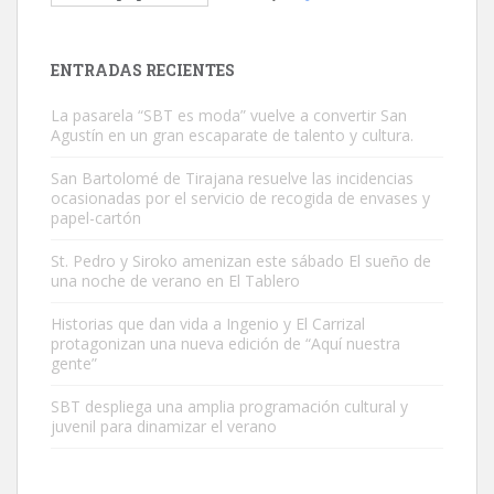
El ayuntamiento se va a llevar a Los Gatos callejeros de la zona los
próximos días, ella incluida...
Leales.org » Gran Canaria
|
9.7.2025
ENTRADAS RECIENTES
La pasarela “SBT es moda” vuelve a convertir San
Agustín en un gran escaparate de talento y cultura.
San Bartolomé de Tirajana resuelve las incidencias
ocasionadas por el servicio de recogida de envases y
papel-cartón
Gato manso encontrado
Este gato macho ha aparecido en la calle hace menos de un mes,
St. Pedro y Siroko amenizan este sábado El sueño de
una noche de verano en El Tablero
es muy manso y extremadamente cari...
Leales.org » Gran Canaria
|
9.7.2025
Historias que dan vida a Ingenio y El Carrizal
protagonizan una nueva edición de “Aquí nuestra
gente”
SBT despliega una amplia programación cultural y
juvenil para dinamizar el verano
Adopción urgente