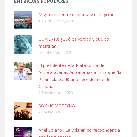
ENTRADAS POPULARES
hembra, 4 años. Por motivos personales ...
Leales.org » Gran Canaria
|
6.7.2025
Migrantes: entre el drama y el negocio
19 septiembre, 2020
COVID-19: ¿Qué es verdad y que es
mentira?
6 septiembre, 2020
SHIBA PERDIDO AVDA JOSE MESA Y LOPEZ
El presidente de la Plataforma de
PERRO MACHO RAZA SHIBA CON MICROCHIP PERDIDO HOY
Autocaravanas Autónomas afirma que “la
06/07/2025 ZONA MESA Y LOPEZ. ES MUY ASUSTADIZO
Península va 40 años por delante de
Leales.org » Gran Canaria
|
6.7.2025
Canarias”
26 noviembre, 2023
SOY HOMOSEXUAL
27 mayo, 2017
Ariel Solano : La vida en correspondencia
Ninfa perdida