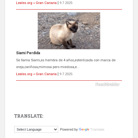
Leales.org » Gran Canaria
|
9.7.2025
Siami Perdida
Se llama Siami,es hembra de 4 años,esterilizada con marca de
oreja,cariñosa,mimosa pero miedosa,e...
Leales.org » Gran Canaria
|
9.7.2025
TRANSLATE:
ADOPCIÓN URGENTE GATA TEROR GRAN CANARIA
Powered by
Translate
El ayuntamiento se va a llevar a Los Gatos callejeros de la zona los