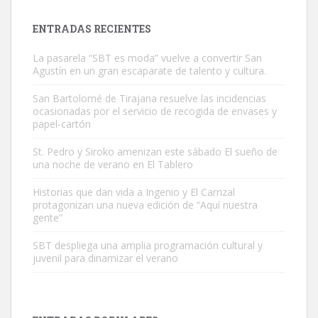
próximos días, ella incluida...
Leales.org » Gran Canaria
|
9.7.2025
ENTRADAS RECIENTES
La pasarela “SBT es moda” vuelve a convertir San
Agustín en un gran escaparate de talento y cultura.
San Bartolomé de Tirajana resuelve las incidencias
ocasionadas por el servicio de recogida de envases y
papel-cartón
Gato manso encontrado
Este gato macho ha aparecido en la calle hace menos de un mes,
St. Pedro y Siroko amenizan este sábado El sueño de
una noche de verano en El Tablero
es muy manso y extremadamente cari...
Leales.org » Gran Canaria
|
9.7.2025
Historias que dan vida a Ingenio y El Carrizal
protagonizan una nueva edición de “Aquí nuestra
gente”
SBT despliega una amplia programación cultural y
juvenil para dinamizar el verano
Adopción urgente
Busco adopción responsable para mi perra. Pastor alemán,