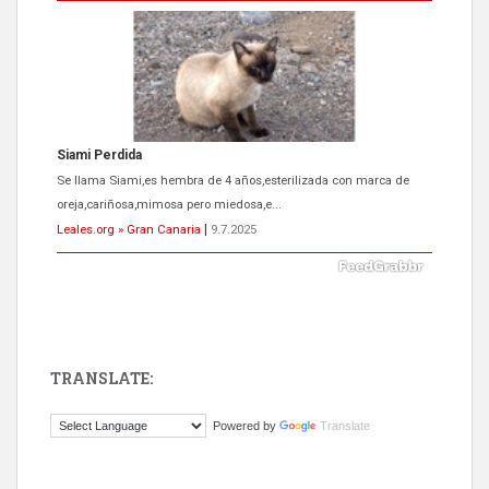
Siami Perdida
Se llama Siami,es hembra de 4 años,esterilizada con marca de
oreja,cariñosa,mimosa pero miedosa,e...
Leales.org » Gran Canaria
|
9.7.2025
TRANSLATE:
ADOPCIÓN URGENTE GATA TEROR GRAN CANARIA
Powered by
Translate
El ayuntamiento se va a llevar a Los Gatos callejeros de la zona los
próximos días, ella incluida...
Leales.org » Gran Canaria
|
9.7.2025