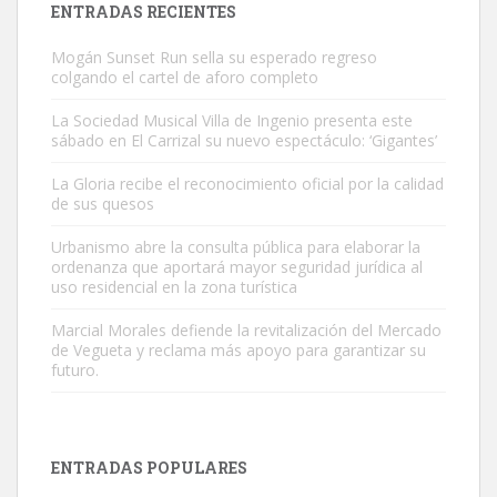
ENTRADAS RECIENTES
Mogán Sunset Run sella su esperado regreso
colgando el cartel de aforo completo
La Sociedad Musical Villa de Ingenio presenta este
sábado en El Carrizal su nuevo espectáculo: ‘Gigantes’
Gato manso encontrado
La Gloria recibe el reconocimiento oficial por la calidad
Este gato macho ha aparecido en la calle hace menos de un mes,
de sus quesos
es muy manso y extremadamente cari...
Urbanismo abre la consulta pública para elaborar la
Leales.org » Gran Canaria
|
9.7.2025
ordenanza que aportará mayor seguridad jurídica al
uso residencial en la zona turística
Marcial Morales defiende la revitalización del Mercado
de Vegueta y reclama más apoyo para garantizar su
futuro.
Adopción urgente
Busco adopción responsable para mi perra. Pastor alemán,
ENTRADAS POPULARES
hembra, 4 años. Por motivos personales ...