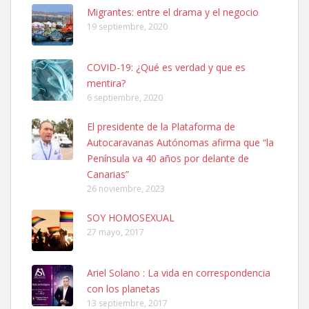
Leales.org » Gran Canaria
|
6.7.2025
Migrantes: entre el drama y el negocio
19 septiembre, 2020
COVID-19: ¿Qué es verdad y que es
mentira?
6 septiembre, 2020
SHIBA PERDIDO AVDA JOSE MESA Y LOPEZ
El presidente de la Plataforma de
PERRO MACHO RAZA SHIBA CON MICROCHIP PERDIDO HOY
Autocaravanas Autónomas afirma que “la
06/07/2025 ZONA MESA Y LOPEZ. ES MUY ASUSTADIZO
Península va 40 años por delante de
Leales.org » Gran Canaria
|
6.7.2025
Canarias”
26 noviembre, 2023
SOY HOMOSEXUAL
27 mayo, 2017
Ariel Solano : La vida en correspondencia
Ninfa perdida
con los planetas
El día 5 se los perdió una ninfa papillera, asustada tiene miedo a la
13 septiembre, 2017
calle, se perdió por la zon...