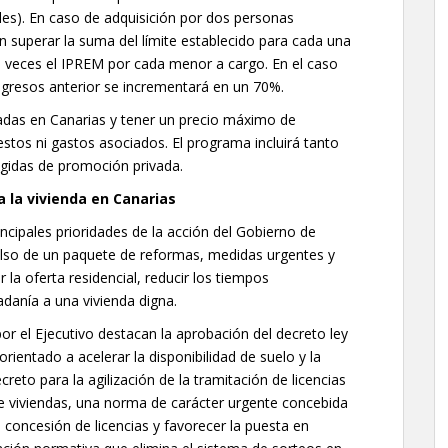
les). En caso de adquisición por dos personas
n superar la suma del límite establecido para cada una
,3 veces el IPREM por cada menor a cargo. En el caso
ingresos anterior se incrementará en un 70%.
cadas en Canarias y tener un precio máximo de
estos ni gastos asociados. El programa incluirá tanto
egidas de promoción privada.
a la vivienda en Canarias
ncipales prioridades de la acción del Gobierno de
pulso de un paquete de reformas, medidas urgentes y
la oferta residencial, reducir los tiempos
dadanía a una vivienda digna.
 por el Ejecutivo destacan la aprobación del decreto ley
rientado a acelerar la disponibilidad de suelo y la
reto para la agilización de la tramitación de licencias
 de viviendas, una norma de carácter urgente concebida
a concesión de licencias y favorecer la puesta en