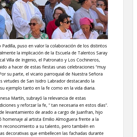
Padilla, puso en valor la colaboración de los distintos
almente la implicación de la Escuela de Talentos Saray
l Villa de Ingenio, el Patronato y Los Cochineros,
uido a hacer de estas fiestas unas celebraciones “muy
 Por su parte, el vicario parroquial de Nuestra Señora
s virtudes de San Isidro Labrador destacando la
u ejemplo tanto en la fe como en la vida diaria.
anesa Martín, subrayó la relevancia de estas
iciones y reforzar la fe, ” tan necesaria en estos días”.
de levantamiento de arado a cargo de Juanfran, hijo
ó homenaje al artista Emilio Almoguera frente a la
en reconocimiento a su talento, pero también en
eras decorativas que embellecen las fachadas durante