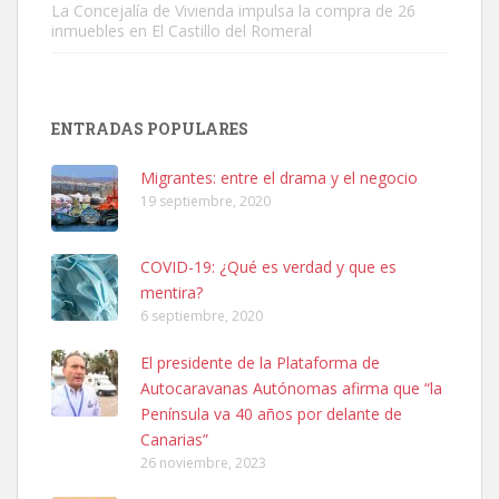
La Concejalía de Vivienda impulsa la compra de 26
inmuebles en El Castillo del Romeral
SHIBA PERDIDO AVDA JOSE MESA Y LOPEZ
PERRO MACHO RAZA SHIBA CON MICROCHIP PERDIDO HOY
ENTRADAS POPULARES
06/07/2025 ZONA MESA Y LOPEZ. ES MUY ASUSTADIZO
Leales.org » Gran Canaria
|
6.7.2025
Migrantes: entre el drama y el negocio
19 septiembre, 2020
COVID-19: ¿Qué es verdad y que es
mentira?
6 septiembre, 2020
Ninfa perdida
El presidente de la Plataforma de
El día 5 se los perdió una ninfa papillera, asustada tiene miedo a la
Autocaravanas Autónomas afirma que “la
calle, se perdió por la zon...
Península va 40 años por delante de
Leales.org » Gran Canaria
|
6.7.2025
Canarias”
26 noviembre, 2023