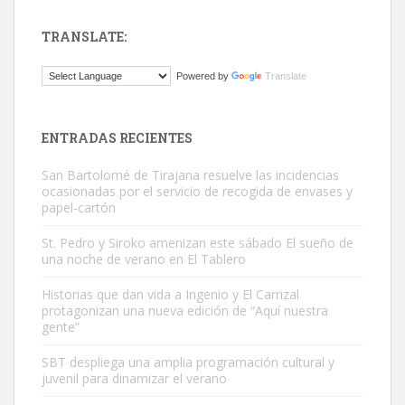
TRANSLATE:
Gato manso encontrado
Powered by
Translate
Este gato macho ha aparecido en la calle hace menos de un mes,
es muy manso y extremadamente cari...
Leales.org » Gran Canaria
|
9.7.2025
ENTRADAS RECIENTES
San Bartolomé de Tirajana resuelve las incidencias
ocasionadas por el servicio de recogida de envases y
papel-cartón
St. Pedro y Siroko amenizan este sábado El sueño de
una noche de verano en El Tablero
Adopción urgente
Busco adopción responsable para mi perra. Pastor alemán,
Historias que dan vida a Ingenio y El Carrizal
protagonizan una nueva edición de “Aquí nuestra
hembra, 4 años. Por motivos personales ...
gente”
Leales.org » Gran Canaria
|
6.7.2025
SBT despliega una amplia programación cultural y
juvenil para dinamizar el verano