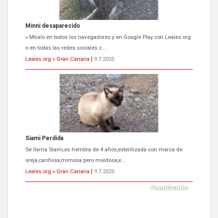
Siami Perdida
Se llama Siami,es hembra de 4 años,esterilizada con marca de
oreja,cariñosa,mimosa pero miedosa,e...
Leales.org » Gran Canaria
|
9.7.2025
ADOPCIÓN URGENTE GATA TEROR GRAN CANARIA
El ayuntamiento se va a llevar a Los Gatos callejeros de la zona los
próximos días, ella incluida...
Leales.org » Gran Canaria
|
9.7.2025