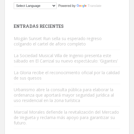
Gato manso encontrado
Powered by
Translate
Este gato macho ha aparecido en la calle hace menos de un mes,
es muy manso y extremadamente cari...
Leales.org » Gran Canaria
|
9.7.2025
ENTRADAS RECIENTES
Mogán Sunset Run sella su esperado regreso
colgando el cartel de aforo completo
La Sociedad Musical Villa de Ingenio presenta este
sábado en El Carrizal su nuevo espectáculo: ‘Gigantes’
Adopción urgente
La Gloria recibe el reconocimiento oficial por la calidad
Busco adopción responsable para mi perra. Pastor alemán,
de sus quesos
hembra, 4 años. Por motivos personales ...
Urbanismo abre la consulta pública para elaborar la
Leales.org » Gran Canaria
|
6.7.2025
ordenanza que aportará mayor seguridad jurídica al
uso residencial en la zona turística
Marcial Morales defiende la revitalización del Mercado
de Vegueta y reclama más apoyo para garantizar su
futuro.