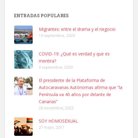
SHIBA PERDIDO AVDA JOSE MESA Y LOPEZ
PERRO MACHO RAZA SHIBA CON MICROCHIP PERDIDO HOY
ENTRADAS POPULARES
06/07/2025 ZONA MESA Y LOPEZ. ES MUY ASUSTADIZO
Leales.org » Gran Canaria
|
6.7.2025
Migrantes: entre el drama y el negocio
19 septiembre, 2020
COVID-19: ¿Qué es verdad y que es
mentira?
6 septiembre, 2020
Ninfa perdida
El presidente de la Plataforma de
El día 5 se los perdió una ninfa papillera, asustada tiene miedo a la
Autocaravanas Autónomas afirma que “la
calle, se perdió por la zon...
Península va 40 años por delante de
Leales.org » Gran Canaria
|
6.7.2025
Canarias”
26 noviembre, 2023
SOY HOMOSEXUAL
27 mayo, 2017