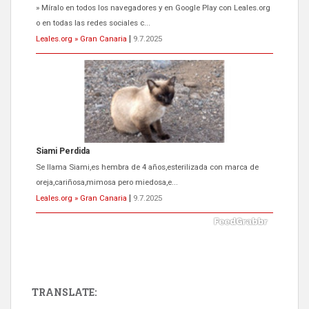
Se llama Siami,es hembra de 4 años,esterilizada con marca de
oreja,cariñosa,mimosa pero miedosa,e...
Leales.org » Gran Canaria
|
9.7.2025
ADOPCIÓN URGENTE GATA TEROR GRAN CANARIA
El ayuntamiento se va a llevar a Los Gatos callejeros de la zona los
próximos días, ella incluida...
Leales.org » Gran Canaria
|
9.7.2025
TRANSLATE: