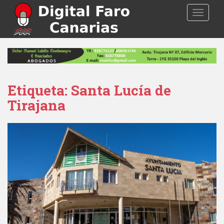
S
TOGGLE
k
i
p
t
o
m
a
Etiqueta: Santa Lucía de
i
Tirajana
n
c
o
n
t
e
n
t