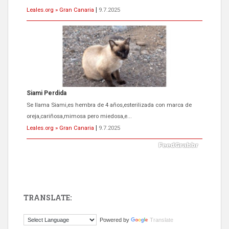
Leales.org » Gran Canaria
|
9.7.2025
ADOPCIÓN URGENTE GATA TEROR GRAN CANARIA
El ayuntamiento se va a llevar a Los Gatos callejeros de la zona los
próximos días, ella incluida...
Leales.org » Gran Canaria
|
9.7.2025
TRANSLATE:
Gato manso encontrado
Powered by
Translate
Este gato macho ha aparecido en la calle hace menos de un mes,