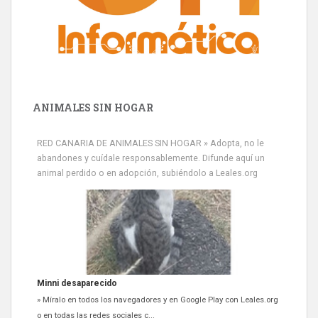
ANIMALES SIN HOGAR
RED CANARIA DE ANIMALES SIN HOGAR » Adopta, no le
abandones y cuídale responsablemente. Difunde aquí un
animal perdido o en adopción, subiéndolo a Leales.org
Siami Perdida
Se llama Siami,es hembra de 4 años,esterilizada con marca de
oreja,cariñosa,mimosa pero miedosa,e...