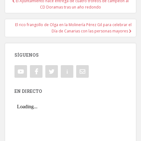
El Ayuntamiento hace entrega de cuatro trofeos de campeón al
Navegación de entradas
CD Doramas tras un año redondo
El rico frangollo de Olga en la Molinería Pérez Gil para celebrar el
Día de Canarias con las personas mayores
SÍGUENOS
EN DIRECTO