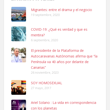
PERRO MACHO RAZA SHIBA CON MICROCHIP PERDIDO HOY
06/07/2025 ZONA MESA Y LOPEZ. ES MUY ASUSTADIZO
Migrantes: entre el drama y el negocio
Leales.org » Gran Canaria
|
6.7.2025
19 septiembre, 2020
COVID-19: ¿Qué es verdad y que es
mentira?
6 septiembre, 2020
El presidente de la Plataforma de
Ninfa perdida
Autocaravanas Autónomas afirma que “la
El día 5 se los perdió una ninfa papillera, asustada tiene miedo a la
Península va 40 años por delante de
calle, se perdió por la zon...
Canarias”
Leales.org » Gran Canaria
|
6.7.2025
26 noviembre, 2023
SOY HOMOSEXUAL
27 mayo, 2017
Ariel Solano : La vida en correspondencia
con los planetas
Adopcion