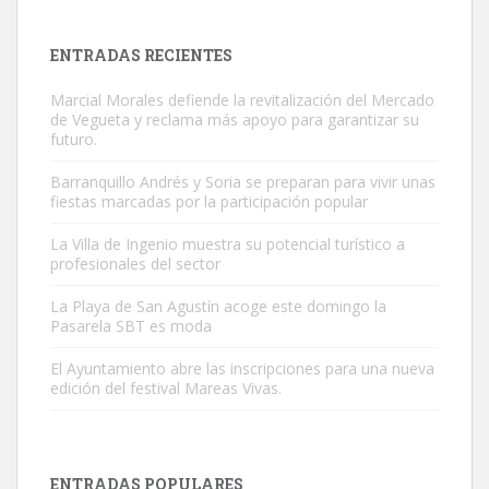
es muy manso y extremadamente cari...
Leales.org » Gran Canaria
|
9.7.2025
ENTRADAS RECIENTES
Marcial Morales defiende la revitalización del Mercado
de Vegueta y reclama más apoyo para garantizar su
futuro.
Barranquillo Andrés y Soria se preparan para vivir unas
fiestas marcadas por la participación popular
Adopción urgente
Busco adopción responsable para mi perra. Pastor alemán,
La Villa de Ingenio muestra su potencial turístico a
profesionales del sector
hembra, 4 años. Por motivos personales ...
Leales.org » Gran Canaria
|
6.7.2025
La Playa de San Agustín acoge este domingo la
Pasarela SBT es moda
El Ayuntamiento abre las inscripciones para una nueva
edición del festival Mareas Vivas.
SHIBA PERDIDO AVDA JOSE MESA Y LOPEZ
ENTRADAS POPULARES