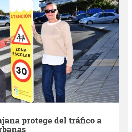
jana protege del tráfico a
urbanas