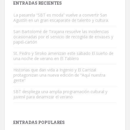
ENTRADAS RECIENTES
La pasarela “SBT es moda” vuelve a convertir San
Agustín en un gran escaparate de talento y cultura.
San Bartolomé de Tirajana resuelve las incidencias
ocasionadas por el servicio de recogida de envases y
papel-cartón
Gato manso encontrado
Este gato macho ha aparecido en la calle hace menos de un mes,
St. Pedro y Siroko amenizan este sábado El sueño de
una noche de verano en El Tablero
es muy manso y extremadamente cari...
Leales.org » Gran Canaria
|
9.7.2025
Historias que dan vida a Ingenio y El Carrizal
protagonizan una nueva edición de “Aquí nuestra
gente”
SBT despliega una amplia programación cultural y
juvenil para dinamizar el verano
Adopción urgente
Busco adopción responsable para mi perra. Pastor alemán,
ENTRADAS POPULARES
hembra, 4 años. Por motivos personales ...