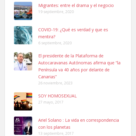
Leales.org » Gran Canaria
|
6.7.2025
Migrantes: entre el drama y el negocio
19 septiembre, 2020
COVID-19: ¿Qué es verdad y que es
mentira?
6 septiembre, 2020
SHIBA PERDIDO AVDA JOSE MESA Y LOPEZ
El presidente de la Plataforma de
PERRO MACHO RAZA SHIBA CON MICROCHIP PERDIDO HOY
Autocaravanas Autónomas afirma que “la
06/07/2025 ZONA MESA Y LOPEZ. ES MUY ASUSTADIZO
Península va 40 años por delante de
Leales.org » Gran Canaria
|
6.7.2025
Canarias”
26 noviembre, 2023
SOY HOMOSEXUAL
27 mayo, 2017
Ariel Solano : La vida en correspondencia
Ninfa perdida
con los planetas
El día 5 se los perdió una ninfa papillera, asustada tiene miedo a la
13 septiembre, 2017
calle, se perdió por la zon...