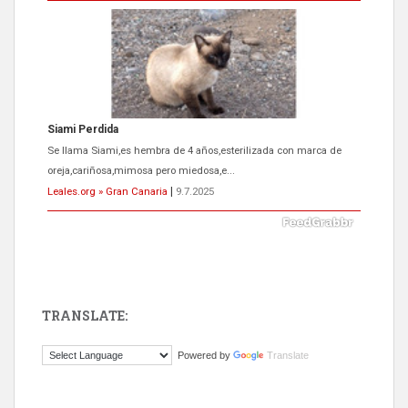
Siami Perdida
Se llama Siami,es hembra de 4 años,esterilizada con marca de
oreja,cariñosa,mimosa pero miedosa,e...
Leales.org » Gran Canaria
|
9.7.2025
TRANSLATE:
ADOPCIÓN URGENTE GATA TEROR GRAN CANARIA
Powered by
Translate
El ayuntamiento se va a llevar a Los Gatos callejeros de la zona los
próximos días, ella incluida...
Leales.org » Gran Canaria
|
9.7.2025