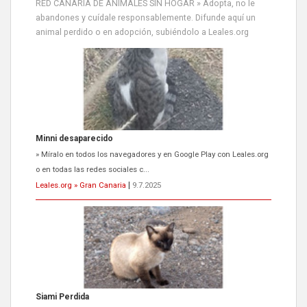
RED CANARIA DE ANIMALES SIN HOGAR » Adopta, no le
abandones y cuídale responsablemente. Difunde aquí un
animal perdido o en adopción, subiéndolo a Leales.org
Siami Perdida
Se llama Siami,es hembra de 4 años,esterilizada con marca de
oreja,cariñosa,mimosa pero miedosa,e...
Leales.org » Gran Canaria
|
9.7.2025
ADOPCIÓN URGENTE GATA TEROR GRAN CANARIA