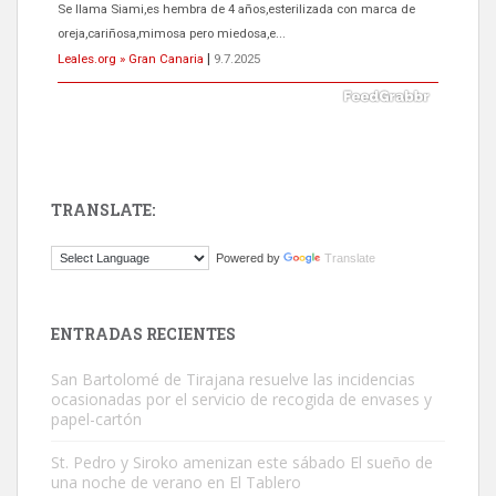
El ayuntamiento se va a llevar a Los Gatos callejeros de la zona los
próximos días, ella incluida...
Leales.org » Gran Canaria
|
9.7.2025
TRANSLATE:
Gato manso encontrado
Powered by
Translate
Este gato macho ha aparecido en la calle hace menos de un mes,
es muy manso y extremadamente cari...
Leales.org » Gran Canaria
|
9.7.2025
ENTRADAS RECIENTES
San Bartolomé de Tirajana resuelve las incidencias
ocasionadas por el servicio de recogida de envases y
papel-cartón
St. Pedro y Siroko amenizan este sábado El sueño de
una noche de verano en El Tablero
Adopción urgente