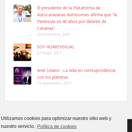
Ninfa perdida
El presidente de la Plataforma de
El día 5 se los perdió una ninfa papillera, asustada tiene miedo a la
Autocaravanas Autónomas afirma que “la
calle, se perdió por la zon...
Península va 40 años por delante de
Leales.org » Gran Canaria
|
6.7.2025
Canarias”
26 noviembre, 2023
SOY HOMOSEXUAL
27 mayo, 2017
Ariel Solano : La vida en correspondencia
Adopcion
con los planetas
Busco casa de acogida para mi perrita ya que por temas de trabajo
13 septiembre, 2017
no la puedo tener. Solo gente r...
Leales.org » Gran Canaria
|
4.7.2025
Utilizamos cookies para optimizar nuestro sitio web y
nuestro servicio.
Política de cookies