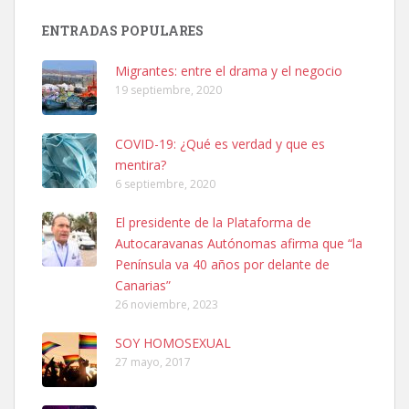
Busco adopción responsable para mi perra. Pastor alemán,
ENTRADAS POPULARES
hembra, 4 años. Por motivos personales ...
Leales.org » Gran Canaria
|
6.7.2025
Migrantes: entre el drama y el negocio
19 septiembre, 2020
COVID-19: ¿Qué es verdad y que es
mentira?
6 septiembre, 2020
SHIBA PERDIDO AVDA JOSE MESA Y LOPEZ
El presidente de la Plataforma de
PERRO MACHO RAZA SHIBA CON MICROCHIP PERDIDO HOY
Autocaravanas Autónomas afirma que “la
06/07/2025 ZONA MESA Y LOPEZ. ES MUY ASUSTADIZO
Península va 40 años por delante de
Leales.org » Gran Canaria
|
6.7.2025
Canarias”
26 noviembre, 2023
SOY HOMOSEXUAL
27 mayo, 2017