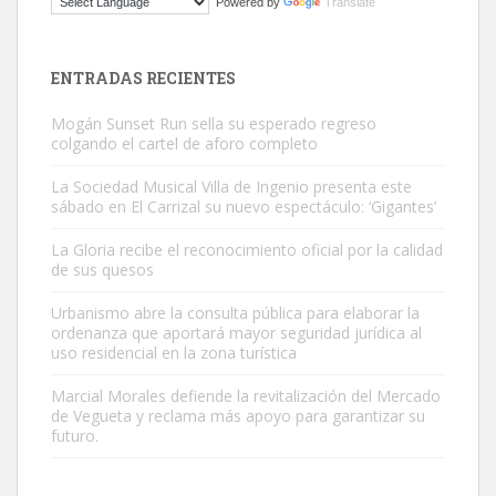
Powered by
Translate
El ayuntamiento se va a llevar a Los Gatos callejeros de la zona los
próximos días, ella incluida...
Leales.org » Gran Canaria
|
9.7.2025
ENTRADAS RECIENTES
Mogán Sunset Run sella su esperado regreso
colgando el cartel de aforo completo
La Sociedad Musical Villa de Ingenio presenta este
sábado en El Carrizal su nuevo espectáculo: ‘Gigantes’
Gato manso encontrado
La Gloria recibe el reconocimiento oficial por la calidad
Este gato macho ha aparecido en la calle hace menos de un mes,
de sus quesos
es muy manso y extremadamente cari...
Urbanismo abre la consulta pública para elaborar la
Leales.org » Gran Canaria
|
9.7.2025
ordenanza que aportará mayor seguridad jurídica al
uso residencial en la zona turística
Marcial Morales defiende la revitalización del Mercado
de Vegueta y reclama más apoyo para garantizar su
futuro.
Adopción urgente