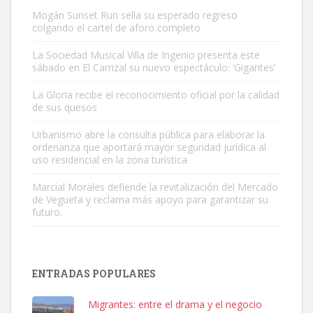
Mogán Sunset Run sella su esperado regreso
colgando el cartel de aforo completo
La Sociedad Musical Villa de Ingenio presenta este
sábado en El Carrizal su nuevo espectáculo: ‘Gigantes’
Gato manso encontrado
La Gloria recibe el reconocimiento oficial por la calidad
Este gato macho ha aparecido en la calle hace menos de un mes,
de sus quesos
es muy manso y extremadamente cari...
Urbanismo abre la consulta pública para elaborar la
Leales.org » Gran Canaria
|
9.7.2025
ordenanza que aportará mayor seguridad jurídica al
uso residencial en la zona turística
Marcial Morales defiende la revitalización del Mercado
de Vegueta y reclama más apoyo para garantizar su
futuro.
Adopción urgente
Busco adopción responsable para mi perra. Pastor alemán,
ENTRADAS POPULARES
hembra, 4 años. Por motivos personales ...
Leales.org » Gran Canaria
|
6.7.2025
Migrantes: entre el drama y el negocio