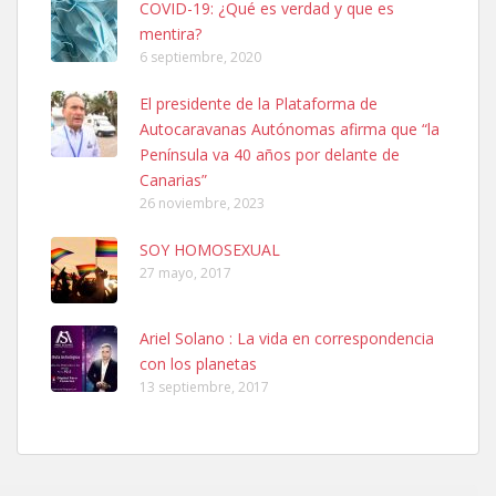
COVID-19: ¿Qué es verdad y que es
mentira?
6 septiembre, 2020
SHIBA PERDIDO AVDA JOSE MESA Y LOPEZ
El presidente de la Plataforma de
PERRO MACHO RAZA SHIBA CON MICROCHIP PERDIDO HOY
Autocaravanas Autónomas afirma que “la
06/07/2025 ZONA MESA Y LOPEZ. ES MUY ASUSTADIZO
Península va 40 años por delante de
Leales.org » Gran Canaria
|
6.7.2025
Canarias”
26 noviembre, 2023
SOY HOMOSEXUAL
27 mayo, 2017
Ariel Solano : La vida en correspondencia
Ninfa perdida
con los planetas
El día 5 se los perdió una ninfa papillera, asustada tiene miedo a la
13 septiembre, 2017
calle, se perdió por la zon...
Leales.org » Gran Canaria
|
6.7.2025