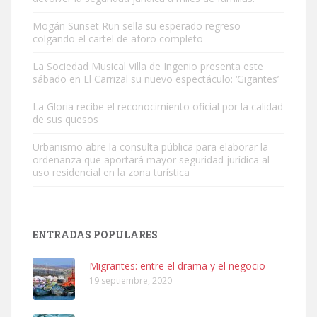
Mogán Sunset Run sella su esperado regreso
colgando el cartel de aforo completo
Gato manso encontrado
Este gato macho ha aparecido en la calle hace menos de un mes,
La Sociedad Musical Villa de Ingenio presenta este
sábado en El Carrizal su nuevo espectáculo: ‘Gigantes’
es muy manso y extremadamente cari...
Leales.org » Gran Canaria
|
9.7.2025
La Gloria recibe el reconocimiento oficial por la calidad
de sus quesos
Urbanismo abre la consulta pública para elaborar la
ordenanza que aportará mayor seguridad jurídica al
uso residencial en la zona turística
Adopción urgente
Busco adopción responsable para mi perra. Pastor alemán,
ENTRADAS POPULARES
hembra, 4 años. Por motivos personales ...
Leales.org » Gran Canaria
|
6.7.2025
Migrantes: entre el drama y el negocio
19 septiembre, 2020