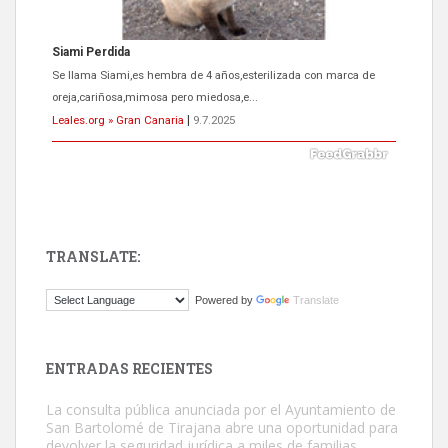
Siami Perdida
Se llama Siami,es hembra de 4 años,esterilizada con marca de
oreja,cariñosa,mimosa pero miedosa,e...
Leales.org » Gran Canaria
|
9.7.2025
TRANSLATE:
ADOPCIÓN URGENTE GATA TEROR GRAN CANARIA
Powered by
Translate
El ayuntamiento se va a llevar a Los Gatos callejeros de la zona los
próximos días, ella incluida...
Leales.org » Gran Canaria
|
9.7.2025
ENTRADAS RECIENTES
La consulta pública anunciada por el Ayuntamiento de
San Bartolomé de Tirajana abre una oportunidad para
devolver la seguridad jurídica a miles de familias.