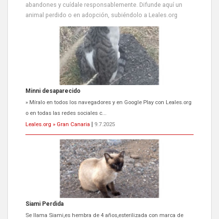
abandones y cuídale responsablemente. Difunde aquí un
animal perdido o en adopción, subiéndolo a Leales.org
Siami Perdida
Se llama Siami,es hembra de 4 años,esterilizada con marca de
oreja,cariñosa,mimosa pero miedosa,e...
Leales.org » Gran Canaria
|
9.7.2025
ADOPCIÓN URGENTE GATA TEROR GRAN CANARIA
El ayuntamiento se va a llevar a Los Gatos callejeros de la zona los