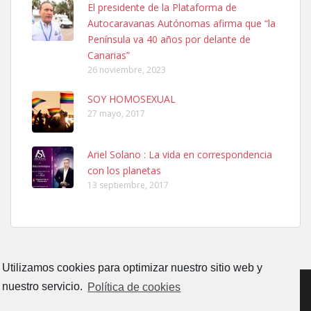
El presidente de la Plataforma de
El día 5 se los perdió una ninfa papillera, asustada tiene miedo a la
Autocaravanas Autónomas afirma que “la
calle, se perdió por la zon...
Península va 40 años por delante de
Leales.org » Gran Canaria
|
6.7.2025
Canarias”
26 noviembre, 2023
SOY HOMOSEXUAL
27 mayo, 2017
Ariel Solano : La vida en correspondencia
Adopcion
con los planetas
Busco casa de acogida para mi perrita ya que por temas de trabajo
13 septiembre, 2017
no la puedo tener. Solo gente r...
Leales.org » Gran Canaria
|
4.7.2025
Utilizamos cookies para optimizar nuestro sitio web y
nuestro servicio.
Política de cookies