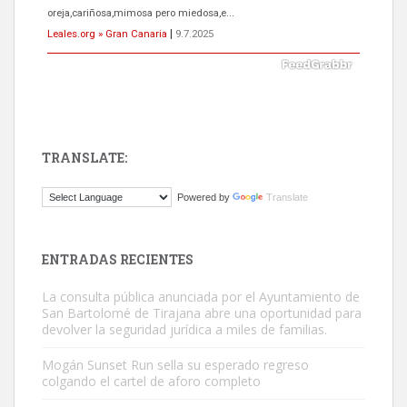
próximos días, ella incluida...
Leales.org » Gran Canaria
|
9.7.2025
TRANSLATE:
Gato manso encontrado
Powered by
Translate
Este gato macho ha aparecido en la calle hace menos de un mes,
es muy manso y extremadamente cari...
Leales.org » Gran Canaria
|
9.7.2025
ENTRADAS RECIENTES
La consulta pública anunciada por el Ayuntamiento de
San Bartolomé de Tirajana abre una oportunidad para
devolver la seguridad jurídica a miles de familias.
Mogán Sunset Run sella su esperado regreso
colgando el cartel de aforo completo
Adopción urgente