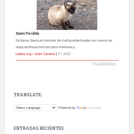
ADOPCIÓN URGENTE GATA TEROR GRAN CANARIA
El ayuntamiento se va a llevar a Los Gatos callejeros de la zona los
próximos días, ella incluida...
Leales.org » Gran Canaria
|
9.7.2025
TRANSLATE:
Gato manso encontrado
Powered by
Translate
Este gato macho ha aparecido en la calle hace menos de un mes,
es muy manso y extremadamente cari...
Leales.org » Gran Canaria
|
9.7.2025
ENTRADAS RECIENTES