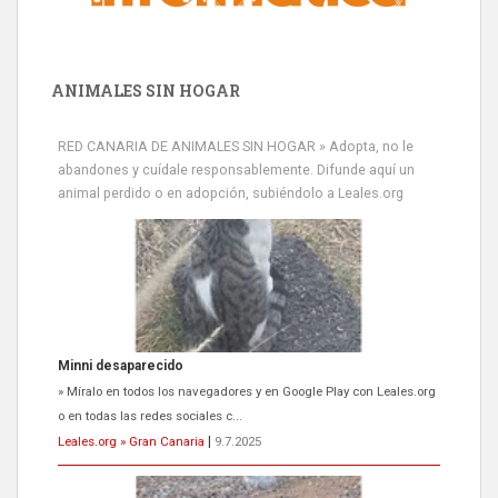
ANIMALES SIN HOGAR
RED CANARIA DE ANIMALES SIN HOGAR » Adopta, no le
abandones y cuídale responsablemente. Difunde aquí un
animal perdido o en adopción, subiéndolo a Leales.org
Siami Perdida
Se llama Siami,es hembra de 4 años,esterilizada con marca de
oreja,cariñosa,mimosa pero miedosa,e...
Leales.org » Gran Canaria
|
9.7.2025