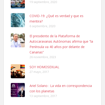
19 septiembre, 2020
COVID-19: ¿Qué es verdad y que es
mentira?
6 septiembre, 2020
Ninfa perdida
El presidente de la Plataforma de
El día 5 se los perdió una ninfa papillera, asustada tiene miedo a la
Autocaravanas Autónomas afirma que “la
calle, se perdió por la zon...
Península va 40 años por delante de
Leales.org » Gran Canaria
|
6.7.2025
Canarias”
26 noviembre, 2023
SOY HOMOSEXUAL
27 mayo, 2017
Ariel Solano : La vida en correspondencia
Adopcion
con los planetas
Busco casa de acogida para mi perrita ya que por temas de trabajo
13 septiembre, 2017
no la puedo tener. Solo gente r...
Leales.org » Gran Canaria
|
4.7.2025