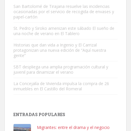
San Bartolomé de Tirajana resuelve las incidencias
ocasionadas por el servicio de recogida de envases y
papel-cartón
St. Pedro y Siroko amenizan este sábado El sueño de
una noche de verano en El Tablero
Adopción urgente
Busco adopción responsable para mi perra. Pastor alemán,
Historias que dan vida a Ingenio y El Carrizal
protagonizan una nueva edición de “Aquí nuestra
hembra, 4 años. Por motivos personales ...
gente”
Leales.org » Gran Canaria
|
6.7.2025
SBT despliega una amplia programación cultural y
juvenil para dinamizar el verano
La Concejalía de Vivienda impulsa la compra de 26
inmuebles en El Castillo del Romeral
SHIBA PERDIDO AVDA JOSE MESA Y LOPEZ
PERRO MACHO RAZA SHIBA CON MICROCHIP PERDIDO HOY
ENTRADAS POPULARES
06/07/2025 ZONA MESA Y LOPEZ. ES MUY ASUSTADIZO
Leales.org » Gran Canaria
|
6.7.2025
Migrantes: entre el drama y el negocio