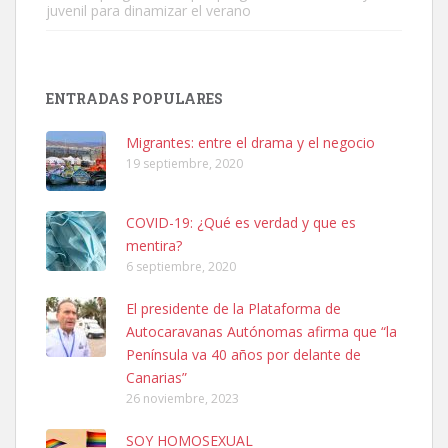
juvenil para dinamizar el verano
SHIBA PERDIDO AVDA JOSE MESA Y LOPEZ
PERRO MACHO RAZA SHIBA CON MICROCHIP PERDIDO HOY
ENTRADAS POPULARES
06/07/2025 ZONA MESA Y LOPEZ. ES MUY ASUSTADIZO
Leales.org » Gran Canaria
|
6.7.2025
Migrantes: entre el drama y el negocio
19 septiembre, 2020
COVID-19: ¿Qué es verdad y que es
mentira?
6 septiembre, 2020
Ninfa perdida
El presidente de la Plataforma de
El día 5 se los perdió una ninfa papillera, asustada tiene miedo a la
Autocaravanas Autónomas afirma que “la
calle, se perdió por la zon...
Península va 40 años por delante de
Leales.org » Gran Canaria
|
6.7.2025
Canarias”
26 noviembre, 2023
SOY HOMOSEXUAL