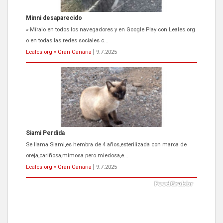
Siami Perdida
Se llama Siami,es hembra de 4 años,esterilizada con marca de
oreja,cariñosa,mimosa pero miedosa,e...
Leales.org » Gran Canaria
|
9.7.2025
ADOPCIÓN URGENTE GATA TEROR GRAN CANARIA
El ayuntamiento se va a llevar a Los Gatos callejeros de la zona los
próximos días, ella incluida...
Leales.org » Gran Canaria
|
9.7.2025