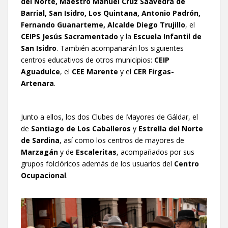
del Norte, Maestro Manuel Cruz Saavedra de
Barrial, San Isidro, Los Quintana, Antonio Padrón,
Fernando Guanarteme, Alcalde Diego Trujillo
, el
CEIPS Jesús Sacramentado
y la
Escuela Infantil de
San Isidro
. También acompañarán los siguientes
centros educativos de otros municipios:
CEIP
Aguadulce
, el
CEE Marente
y el
CER Firgas-
Artenara
.
Junto a ellos, los dos Clubes de Mayores de Gáldar, el
de
Santiago de Los Caballeros
y
Estrella del Norte
de Sardina
, así como los centros de mayores de
Marzagán
y de
Escaleritas
, acompañados por sus
grupos folclóricos además de los usuarios del
Centro
Ocupacional
.