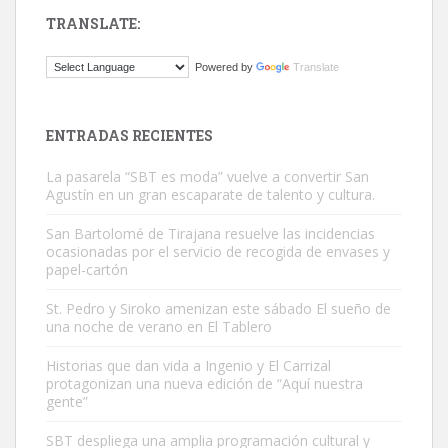
TRANSLATE:
Gato manso encontrado
Powered by
Translate
Este gato macho ha aparecido en la calle hace menos de un mes,
es muy manso y extremadamente cari...
Leales.org » Gran Canaria
|
9.7.2025
ENTRADAS RECIENTES
La pasarela “SBT es moda” vuelve a convertir San
Agustín en un gran escaparate de talento y cultura.
San Bartolomé de Tirajana resuelve las incidencias
ocasionadas por el servicio de recogida de envases y
papel-cartón
Adopción urgente
Busco adopción responsable para mi perra. Pastor alemán,
St. Pedro y Siroko amenizan este sábado El sueño de
una noche de verano en El Tablero
hembra, 4 años. Por motivos personales ...
Leales.org » Gran Canaria
|
6.7.2025
Historias que dan vida a Ingenio y El Carrizal
protagonizan una nueva edición de “Aquí nuestra
gente”
SBT despliega una amplia programación cultural y