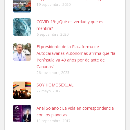
19 septiembre, 2020
COVID-19: ¿Qué es verdad y que es
mentira?
6 septiembre, 2020
SHIBA PERDIDO AVDA JOSE MESA Y LOPEZ
El presidente de la Plataforma de
PERRO MACHO RAZA SHIBA CON MICROCHIP PERDIDO HOY
Autocaravanas Autónomas afirma que “la
06/07/2025 ZONA MESA Y LOPEZ. ES MUY ASUSTADIZO
Península va 40 años por delante de
Leales.org » Gran Canaria
|
6.7.2025
Canarias”
26 noviembre, 2023
SOY HOMOSEXUAL
27 mayo, 2017
Ariel Solano : La vida en correspondencia
Ninfa perdida
con los planetas
El día 5 se los perdió una ninfa papillera, asustada tiene miedo a la
13 septiembre, 2017
calle, se perdió por la zon...
Leales.org » Gran Canaria
|
6.7.2025