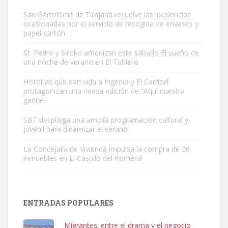
San Bartolomé de Tirajana resuelve las incidencias
ocasionadas por el servicio de recogida de envases y
papel-cartón
St. Pedro y Siroko amenizan este sábado El sueño de
una noche de verano en El Tablero
Gato manso encontrado
Este gato macho ha aparecido en la calle hace menos de un mes,
Historias que dan vida a Ingenio y El Carrizal
protagonizan una nueva edición de “Aquí nuestra
es muy manso y extremadamente cari...
gente”
Leales.org » Gran Canaria
|
9.7.2025
SBT despliega una amplia programación cultural y
juvenil para dinamizar el verano
La Concejalía de Vivienda impulsa la compra de 26
inmuebles en El Castillo del Romeral
Adopción urgente
Busco adopción responsable para mi perra. Pastor alemán,
ENTRADAS POPULARES
hembra, 4 años. Por motivos personales ...
Leales.org » Gran Canaria
|
6.7.2025
Migrantes: entre el drama y el negocio