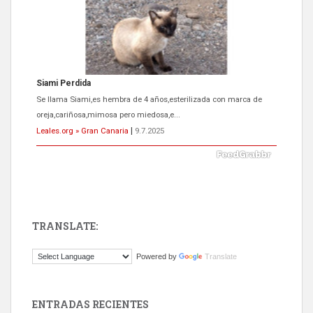
Siami Perdida
Se llama Siami,es hembra de 4 años,esterilizada con marca de
oreja,cariñosa,mimosa pero miedosa,e...
Leales.org » Gran Canaria
|
9.7.2025
TRANSLATE:
ADOPCIÓN URGENTE GATA TEROR GRAN CANARIA
Powered by
Translate
El ayuntamiento se va a llevar a Los Gatos callejeros de la zona los
próximos días, ella incluida...
Leales.org » Gran Canaria
|
9.7.2025
ENTRADAS RECIENTES