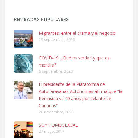
Adopción urgente
Busco adopción responsable para mi perra. Pastor alemán,
ENTRADAS POPULARES
hembra, 4 años. Por motivos personales ...
Leales.org » Gran Canaria
|
6.7.2025
Migrantes: entre el drama y el negocio
19 septiembre, 2020
COVID-19: ¿Qué es verdad y que es
mentira?
6 septiembre, 2020
SHIBA PERDIDO AVDA JOSE MESA Y LOPEZ
El presidente de la Plataforma de
PERRO MACHO RAZA SHIBA CON MICROCHIP PERDIDO HOY
Autocaravanas Autónomas afirma que “la
06/07/2025 ZONA MESA Y LOPEZ. ES MUY ASUSTADIZO
Península va 40 años por delante de
Leales.org » Gran Canaria
|
6.7.2025
Canarias”
26 noviembre, 2023
SOY HOMOSEXUAL
27 mayo, 2017