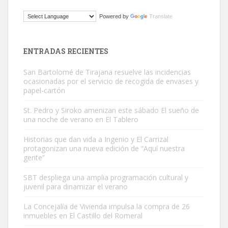
ADOPCIÓN URGENTE GATA TEROR GRAN CANARIA
Powered by
Translate
El ayuntamiento se va a llevar a Los Gatos callejeros de la zona los
próximos días, ella incluida...
Leales.org » Gran Canaria
|
9.7.2025
ENTRADAS RECIENTES
San Bartolomé de Tirajana resuelve las incidencias
ocasionadas por el servicio de recogida de envases y
papel-cartón
St. Pedro y Siroko amenizan este sábado El sueño de
una noche de verano en El Tablero
Gato manso encontrado
Este gato macho ha aparecido en la calle hace menos de un mes,
Historias que dan vida a Ingenio y El Carrizal
protagonizan una nueva edición de “Aquí nuestra
es muy manso y extremadamente cari...
gente”
Leales.org » Gran Canaria
|
9.7.2025
SBT despliega una amplia programación cultural y
juvenil para dinamizar el verano
La Concejalía de Vivienda impulsa la compra de 26
inmuebles en El Castillo del Romeral