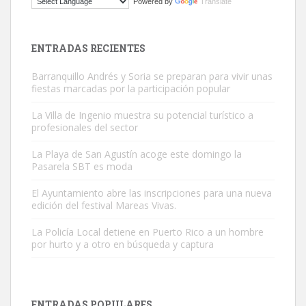
Powered by
Translate
El ayuntamiento se va a llevar a Los Gatos callejeros de la zona los
próximos días, ella incluida...
Leales.org » Gran Canaria
|
9.7.2025
ENTRADAS RECIENTES
Barranquillo Andrés y Soria se preparan para vivir unas
fiestas marcadas por la participación popular
La Villa de Ingenio muestra su potencial turístico a
profesionales del sector
Gato manso encontrado
La Playa de San Agustín acoge este domingo la
Este gato macho ha aparecido en la calle hace menos de un mes,
Pasarela SBT es moda
es muy manso y extremadamente cari...
El Ayuntamiento abre las inscripciones para una nueva
Leales.org » Gran Canaria
|
9.7.2025
edición del festival Mareas Vivas.
La Policía Local detiene en Puerto Rico a un hombre
por hurto y a otro en búsqueda y captura
ENTRADAS POPULARES
Adopción urgente