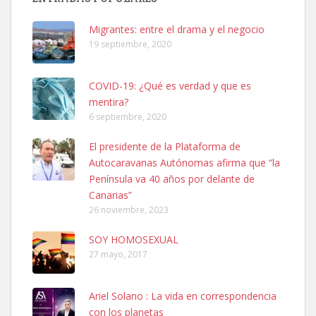
Busco adopción responsable para mi perra. Pastor alemán,
Migrantes: entre el drama y el negocio
hembra, 4 años. Por motivos personales ...
19 septiembre, 2020
Leales.org » Gran Canaria
|
6.7.2025
COVID-19: ¿Qué es verdad y que es
mentira?
6 septiembre, 2020
El presidente de la Plataforma de
Autocaravanas Autónomas afirma que “la
SHIBA PERDIDO AVDA JOSE MESA Y LOPEZ
Península va 40 años por delante de
PERRO MACHO RAZA SHIBA CON MICROCHIP PERDIDO HOY
Canarias”
06/07/2025 ZONA MESA Y LOPEZ. ES MUY ASUSTADIZO
26 noviembre, 2023
Leales.org » Gran Canaria
|
6.7.2025
SOY HOMOSEXUAL
27 mayo, 2017
Ariel Solano : La vida en correspondencia
con los planetas