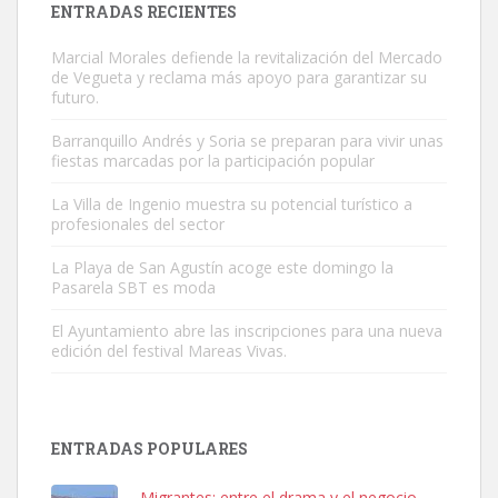
ENTRADAS RECIENTES
Marcial Morales defiende la revitalización del Mercado
de Vegueta y reclama más apoyo para garantizar su
futuro.
Barranquillo Andrés y Soria se preparan para vivir unas
fiestas marcadas por la participación popular
Gato manso encontrado
Este gato macho ha aparecido en la calle hace menos de un mes,
La Villa de Ingenio muestra su potencial turístico a
profesionales del sector
es muy manso y extremadamente cari...
Leales.org » Gran Canaria
|
9.7.2025
La Playa de San Agustín acoge este domingo la
Pasarela SBT es moda
El Ayuntamiento abre las inscripciones para una nueva
edición del festival Mareas Vivas.
Adopción urgente
ENTRADAS POPULARES
Busco adopción responsable para mi perra. Pastor alemán,
hembra, 4 años. Por motivos personales ...
Migrantes: entre el drama y el negocio