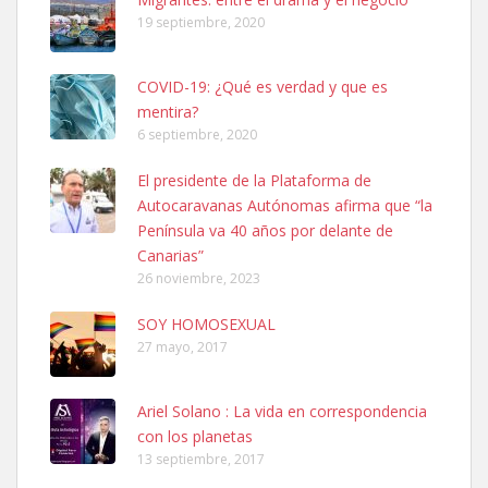
Leales.org » Gran Canaria
|
6.7.2025
19 septiembre, 2020
COVID-19: ¿Qué es verdad y que es
mentira?
6 septiembre, 2020
El presidente de la Plataforma de
SHIBA PERDIDO AVDA JOSE MESA Y LOPEZ
Autocaravanas Autónomas afirma que “la
PERRO MACHO RAZA SHIBA CON MICROCHIP PERDIDO HOY
Península va 40 años por delante de
06/07/2025 ZONA MESA Y LOPEZ. ES MUY ASUSTADIZO
Canarias”
Leales.org » Gran Canaria
|
6.7.2025
26 noviembre, 2023
SOY HOMOSEXUAL
27 mayo, 2017
Ariel Solano : La vida en correspondencia
con los planetas
Ninfa perdida
13 septiembre, 2017
El día 5 se los perdió una ninfa papillera, asustada tiene miedo a la
calle, se perdió por la zon...