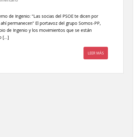
omentario
rno de Ingenio: “Las socias del PSOE te dicen por
ro ahí permanecen” El portavoz del grupo Somos-PP,
ipio de Ingenio y los movimientos que se están
o […]
LEER MÁS