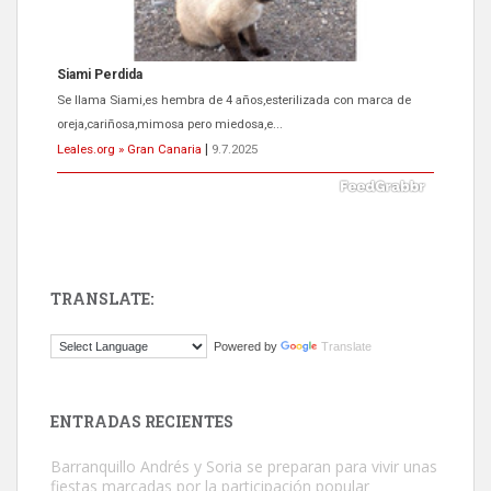
Siami Perdida
Se llama Siami,es hembra de 4 años,esterilizada con marca de
oreja,cariñosa,mimosa pero miedosa,e...
Leales.org » Gran Canaria
|
9.7.2025
TRANSLATE:
ADOPCIÓN URGENTE GATA TEROR GRAN CANARIA
Powered by
Translate
El ayuntamiento se va a llevar a Los Gatos callejeros de la zona los
próximos días, ella incluida...
Leales.org » Gran Canaria
|
9.7.2025
ENTRADAS RECIENTES
Barranquillo Andrés y Soria se preparan para vivir unas
fiestas marcadas por la participación popular