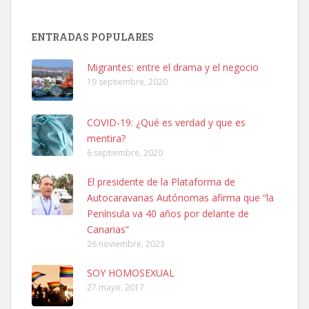
SHIBA PERDIDO AVDA JOSE MESA Y LOPEZ
PERRO MACHO RAZA SHIBA CON MICROCHIP PERDIDO HOY
ENTRADAS POPULARES
06/07/2025 ZONA MESA Y LOPEZ. ES MUY ASUSTADIZO
Leales.org » Gran Canaria
|
6.7.2025
Migrantes: entre el drama y el negocio
19 septiembre, 2020
COVID-19: ¿Qué es verdad y que es
mentira?
6 septiembre, 2020
Ninfa perdida
El presidente de la Plataforma de
El día 5 se los perdió una ninfa papillera, asustada tiene miedo a la
Autocaravanas Autónomas afirma que “la
calle, se perdió por la zon...
Península va 40 años por delante de
Leales.org » Gran Canaria
|
6.7.2025
Canarias”
26 noviembre, 2023
SOY HOMOSEXUAL
27 mayo, 2017