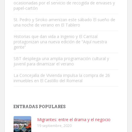
ocasionadas por el servicio de recogida de envases y
papel-cartón
St. Pedro y Siroko amenizan este sábado El sueño de
una noche de verano en El Tablero
Gato manso encontrado
Este gato macho ha aparecido en la calle hace menos de un mes,
Historias que dan vida a Ingenio y El Carrizal
protagonizan una nueva edición de “Aquí nuestra
es muy manso y extremadamente cari...
gente”
Leales.org » Gran Canaria
|
9.7.2025
SBT despliega una amplia programación cultural y
juvenil para dinamizar el verano
La Concejalía de Vivienda impulsa la compra de 26
inmuebles en El Castillo del Romeral
Adopción urgente
Busco adopción responsable para mi perra. Pastor alemán,
ENTRADAS POPULARES
hembra, 4 años. Por motivos personales ...
Leales.org » Gran Canaria
|
6.7.2025
Migrantes: entre el drama y el negocio
19 septiembre, 2020