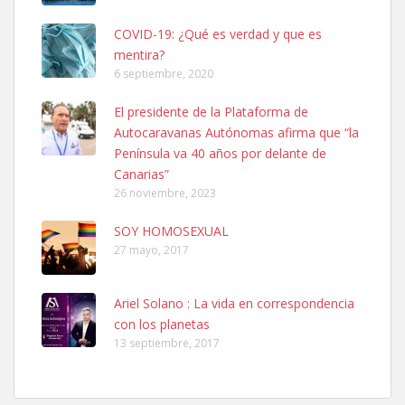
COVID-19: ¿Qué es verdad y que es
mentira?
6 septiembre, 2020
SHIBA PERDIDO AVDA JOSE MESA Y LOPEZ
El presidente de la Plataforma de
PERRO MACHO RAZA SHIBA CON MICROCHIP PERDIDO HOY
Autocaravanas Autónomas afirma que “la
06/07/2025 ZONA MESA Y LOPEZ. ES MUY ASUSTADIZO
Península va 40 años por delante de
Leales.org » Gran Canaria
|
6.7.2025
Canarias”
26 noviembre, 2023
SOY HOMOSEXUAL
27 mayo, 2017
Ariel Solano : La vida en correspondencia
Ninfa perdida
con los planetas
El día 5 se los perdió una ninfa papillera, asustada tiene miedo a la
13 septiembre, 2017
calle, se perdió por la zon...
Leales.org » Gran Canaria
|
6.7.2025