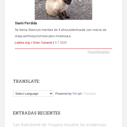
Siami Perdida
Se llama Siami,es hembra de 4 años,esterilizada con marca de
oreja,cariñosa,mimosa pero miedosa,e...
Leales.org » Gran Canaria
|
9.7.2025
TRANSLATE:
ADOPCIÓN URGENTE GATA TEROR GRAN CANARIA
Powered by
Translate
El ayuntamiento se va a llevar a Los Gatos callejeros de la zona los
próximos días, ella incluida...
Leales.org » Gran Canaria
|
9.7.2025
ENTRADAS RECIENTES
San Bartolomé de Tirajana resuelve las incidencias