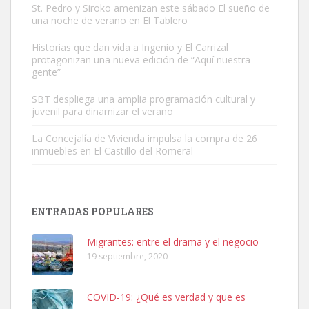
St. Pedro y Siroko amenizan este sábado El sueño de
una noche de verano en El Tablero
Adopción urgente
Busco adopción responsable para mi perra. Pastor alemán,
Historias que dan vida a Ingenio y El Carrizal
protagonizan una nueva edición de “Aquí nuestra
hembra, 4 años. Por motivos personales ...
gente”
Leales.org » Gran Canaria
|
6.7.2025
SBT despliega una amplia programación cultural y
juvenil para dinamizar el verano
La Concejalía de Vivienda impulsa la compra de 26
inmuebles en El Castillo del Romeral
SHIBA PERDIDO AVDA JOSE MESA Y LOPEZ
PERRO MACHO RAZA SHIBA CON MICROCHIP PERDIDO HOY
ENTRADAS POPULARES
06/07/2025 ZONA MESA Y LOPEZ. ES MUY ASUSTADIZO
Leales.org » Gran Canaria
|
6.7.2025
Migrantes: entre el drama y el negocio
19 septiembre, 2020
COVID-19: ¿Qué es verdad y que es