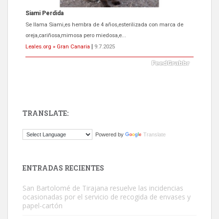
ADOPCIÓN URGENTE GATA TEROR GRAN CANARIA
El ayuntamiento se va a llevar a Los Gatos callejeros de la zona los
próximos días, ella incluida...
Leales.org » Gran Canaria
|
9.7.2025
TRANSLATE:
Gato manso encontrado
Powered by
Translate
Este gato macho ha aparecido en la calle hace menos de un mes,
es muy manso y extremadamente cari...
Leales.org » Gran Canaria
|
9.7.2025
ENTRADAS RECIENTES
San Bartolomé de Tirajana resuelve las incidencias
ocasionadas por el servicio de recogida de envases y
papel-cartón