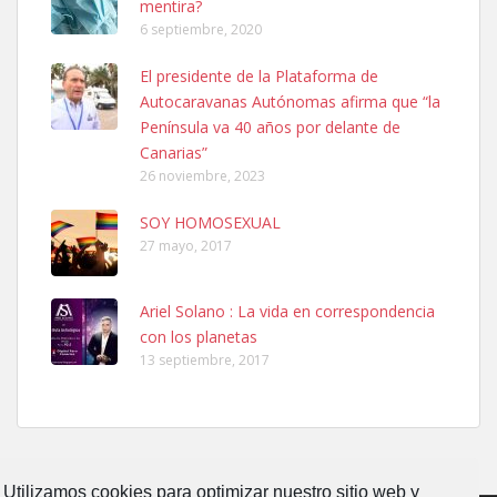
mentira?
6 septiembre, 2020
Ninfa perdida
El presidente de la Plataforma de
El día 5 se los perdió una ninfa papillera, asustada tiene miedo a la
Autocaravanas Autónomas afirma que “la
calle, se perdió por la zon...
Península va 40 años por delante de
Leales.org » Gran Canaria
|
6.7.2025
Canarias”
26 noviembre, 2023
SOY HOMOSEXUAL
27 mayo, 2017
Ariel Solano : La vida en correspondencia
Adopcion
con los planetas
Busco casa de acogida para mi perrita ya que por temas de trabajo
13 septiembre, 2017
no la puedo tener. Solo gente r...
Leales.org » Gran Canaria
|
4.7.2025
Utilizamos cookies para optimizar nuestro sitio web y