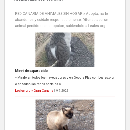
RED CANARIA DE ANIMALES SIN HOGAR » Adopta, no le
abandones y cuídale responsablemente. Difunde aquí un
animal perdido o en adopción, subiéndolo a Leales.org
Siami Perdida
Se llama Siami,es hembra de 4 años,esterilizada con marca de
oreja,cariñosa,mimosa pero miedosa,e...
Leales.org » Gran Canaria
|
9.7.2025