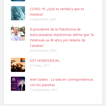
COVID-19: ¿Qué es verdad y que es
mentira?
6 septiembre, 2020
SHIBA PERDIDO AVDA JOSE MESA Y LOPEZ
El presidente de la Plataforma de
PERRO MACHO RAZA SHIBA CON MICROCHIP PERDIDO HOY
Autocaravanas Autónomas afirma que “la
06/07/2025 ZONA MESA Y LOPEZ. ES MUY ASUSTADIZO
Península va 40 años por delante de
Leales.org » Gran Canaria
|
6.7.2025
Canarias”
26 noviembre, 2023
SOY HOMOSEXUAL
27 mayo, 2017
Ariel Solano : La vida en correspondencia
Ninfa perdida
con los planetas
El día 5 se los perdió una ninfa papillera, asustada tiene miedo a la
13 septiembre, 2017
calle, se perdió por la zon...
Leales.org » Gran Canaria
|
6.7.2025