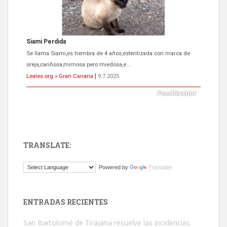
Siami Perdida
Se llama Siami,es hembra de 4 años,esterilizada con marca de
oreja,cariñosa,mimosa pero miedosa,e...
Leales.org » Gran Canaria
|
9.7.2025
TRANSLATE:
ADOPCIÓN URGENTE GATA TEROR GRAN CANARIA
Powered by
Translate
El ayuntamiento se va a llevar a Los Gatos callejeros de la zona los
próximos días, ella incluida...
Leales.org » Gran Canaria
|
9.7.2025
ENTRADAS RECIENTES
San Bartolomé de Tirajana resuelve las incidencias