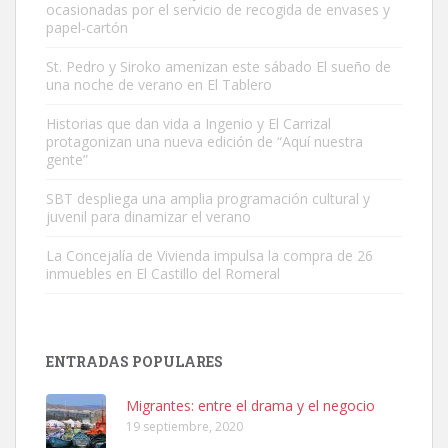
ocasionadas por el servicio de recogida de envases y
papel-cartón
St. Pedro y Siroko amenizan este sábado El sueño de
una noche de verano en El Tablero
Gato manso encontrado
Este gato macho ha aparecido en la calle hace menos de un mes,
Historias que dan vida a Ingenio y El Carrizal
protagonizan una nueva edición de “Aquí nuestra
es muy manso y extremadamente cari...
gente”
Leales.org » Gran Canaria
|
9.7.2025
SBT despliega una amplia programación cultural y
juvenil para dinamizar el verano
La Concejalía de Vivienda impulsa la compra de 26
inmuebles en El Castillo del Romeral
Adopción urgente
Busco adopción responsable para mi perra. Pastor alemán,
ENTRADAS POPULARES
hembra, 4 años. Por motivos personales ...
Leales.org » Gran Canaria
|
6.7.2025
Migrantes: entre el drama y el negocio
19 septiembre, 2020