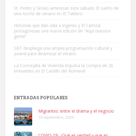
St. Pedro y Siroko amenizan este sábado El sueño de
una noche de verano en El Tablero
Gato manso encontrado
Este gato macho ha aparecido en la calle hace menos de un mes,
Historias que dan vida a Ingenio y El Carrizal
protagonizan una nueva edición de “Aquí nuestra
es muy manso y extremadamente cari...
gente”
Leales.org » Gran Canaria
|
9.7.2025
SBT despliega una amplia programación cultural y
juvenil para dinamizar el verano
La Concejalía de Vivienda impulsa la compra de 26
inmuebles en El Castillo del Romeral
Adopción urgente
Busco adopción responsable para mi perra. Pastor alemán,
ENTRADAS POPULARES
hembra, 4 años. Por motivos personales ...
Leales.org » Gran Canaria
|
6.7.2025
Migrantes: entre el drama y el negocio
19 septiembre, 2020
COVID-19: ¿Qué es verdad y que es