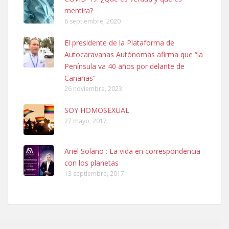
mentira?
6 septiembre, 2020
SHIBA PERDIDO AVDA JOSE MESA Y LOPEZ
El presidente de la Plataforma de
PERRO MACHO RAZA SHIBA CON MICROCHIP PERDIDO HOY
Autocaravanas Autónomas afirma que “la
06/07/2025 ZONA MESA Y LOPEZ. ES MUY ASUSTADIZO
Península va 40 años por delante de
Leales.org » Gran Canaria
|
6.7.2025
Canarias”
26 noviembre, 2023
SOY HOMOSEXUAL
27 mayo, 2017
Ariel Solano : La vida en correspondencia
Ninfa perdida
con los planetas
El día 5 se los perdió una ninfa papillera, asustada tiene miedo a la
13 septiembre, 2017
calle, se perdió por la zon...
Leales.org » Gran Canaria
|
6.7.2025