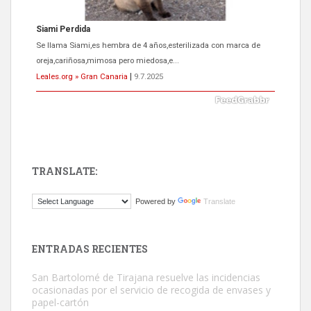
Siami Perdida
Se llama Siami,es hembra de 4 años,esterilizada con marca de
oreja,cariñosa,mimosa pero miedosa,e...
Leales.org » Gran Canaria
|
9.7.2025
TRANSLATE:
ADOPCIÓN URGENTE GATA TEROR GRAN CANARIA
Powered by
Translate
El ayuntamiento se va a llevar a Los Gatos callejeros de la zona los
próximos días, ella incluida...
Leales.org » Gran Canaria
|
9.7.2025
ENTRADAS RECIENTES
San Bartolomé de Tirajana resuelve las incidencias
ocasionadas por el servicio de recogida de envases y
papel-cartón