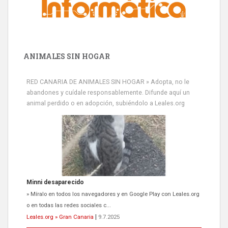
ANIMALES SIN HOGAR
RED CANARIA DE ANIMALES SIN HOGAR » Adopta, no le
abandones y cuídale responsablemente. Difunde aquí un
animal perdido o en adopción, subiéndolo a Leales.org
Siami Perdida
Se llama Siami,es hembra de 4 años,esterilizada con marca de
oreja,cariñosa,mimosa pero miedosa,e...
Leales.org » Gran Canaria
|
9.7.2025