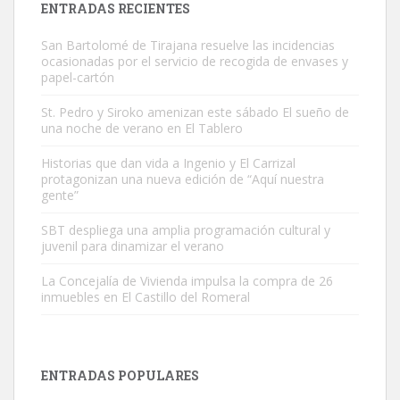
ENTRADAS RECIENTES
San Bartolomé de Tirajana resuelve las incidencias
ocasionadas por el servicio de recogida de envases y
papel-cartón
St. Pedro y Siroko amenizan este sábado El sueño de
una noche de verano en El Tablero
Adopción urgente
Busco adopción responsable para mi perra. Pastor alemán,
Historias que dan vida a Ingenio y El Carrizal
protagonizan una nueva edición de “Aquí nuestra
hembra, 4 años. Por motivos personales ...
gente”
Leales.org » Gran Canaria
|
6.7.2025
SBT despliega una amplia programación cultural y
juvenil para dinamizar el verano
La Concejalía de Vivienda impulsa la compra de 26
inmuebles en El Castillo del Romeral
SHIBA PERDIDO AVDA JOSE MESA Y LOPEZ
PERRO MACHO RAZA SHIBA CON MICROCHIP PERDIDO HOY
ENTRADAS POPULARES
06/07/2025 ZONA MESA Y LOPEZ. ES MUY ASUSTADIZO