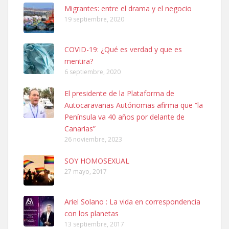
Leales.org » Gran Canaria
|
6.7.2025
Migrantes: entre el drama y el negocio
19 septiembre, 2020
COVID-19: ¿Qué es verdad y que es
mentira?
6 septiembre, 2020
Ninfa perdida
El presidente de la Plataforma de
El día 5 se los perdió una ninfa papillera, asustada tiene miedo a la
Autocaravanas Autónomas afirma que “la
calle, se perdió por la zon...
Península va 40 años por delante de
Leales.org » Gran Canaria
|
6.7.2025
Canarias”
26 noviembre, 2023
SOY HOMOSEXUAL
27 mayo, 2017
Ariel Solano : La vida en correspondencia
Adopcion
con los planetas
Busco casa de acogida para mi perrita ya que por temas de trabajo
13 septiembre, 2017
no la puedo tener. Solo gente r...