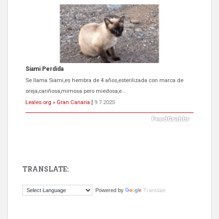
ADOPCIÓN URGENTE GATA TEROR GRAN CANARIA
El ayuntamiento se va a llevar a Los Gatos callejeros de la zona los
próximos días, ella incluida...
Leales.org » Gran Canaria
|
9.7.2025
TRANSLATE:
Gato manso encontrado
Powered by
Translate
Este gato macho ha aparecido en la calle hace menos de un mes,
es muy manso y extremadamente cari...
Leales.org » Gran Canaria
|
9.7.2025