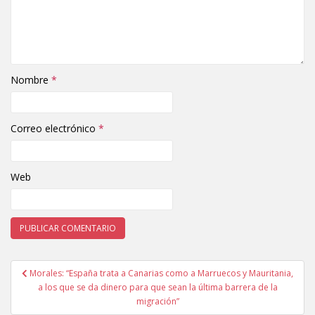
Nombre
*
Correo electrónico
*
Web
Morales: “España trata a Canarias como a Marruecos y Mauritania,
Navegación de entradas
a los que se da dinero para que sean la última barrera de la
migración”