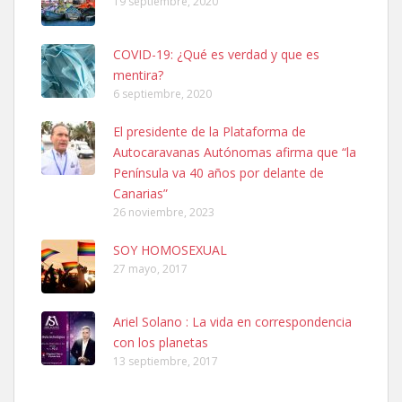
19 septiembre, 2020
COVID-19: ¿Qué es verdad y que es
mentira?
6 septiembre, 2020
SHIBA PERDIDO AVDA JOSE MESA Y LOPEZ
El presidente de la Plataforma de
PERRO MACHO RAZA SHIBA CON MICROCHIP PERDIDO HOY
Autocaravanas Autónomas afirma que “la
06/07/2025 ZONA MESA Y LOPEZ. ES MUY ASUSTADIZO
Península va 40 años por delante de
Leales.org » Gran Canaria
|
6.7.2025
Canarias”
26 noviembre, 2023
SOY HOMOSEXUAL
27 mayo, 2017
Ariel Solano : La vida en correspondencia
Ninfa perdida
con los planetas
El día 5 se los perdió una ninfa papillera, asustada tiene miedo a la
13 septiembre, 2017
calle, se perdió por la zon...
Leales.org » Gran Canaria
|
6.7.2025