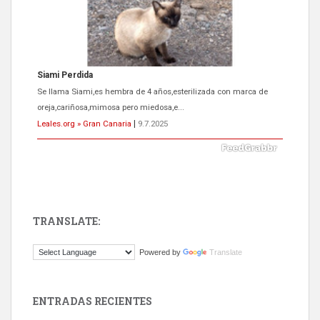
Siami Perdida
Se llama Siami,es hembra de 4 años,esterilizada con marca de
oreja,cariñosa,mimosa pero miedosa,e...
Leales.org » Gran Canaria
|
9.7.2025
TRANSLATE:
ADOPCIÓN URGENTE GATA TEROR GRAN CANARIA
Powered by
Translate
El ayuntamiento se va a llevar a Los Gatos callejeros de la zona los
próximos días, ella incluida...
Leales.org » Gran Canaria
|
9.7.2025
ENTRADAS RECIENTES