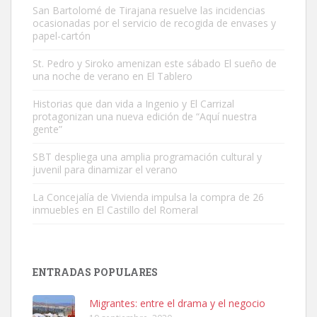
San Bartolomé de Tirajana resuelve las incidencias
ocasionadas por el servicio de recogida de envases y
papel-cartón
St. Pedro y Siroko amenizan este sábado El sueño de
una noche de verano en El Tablero
Gato manso encontrado
Este gato macho ha aparecido en la calle hace menos de un mes,
Historias que dan vida a Ingenio y El Carrizal
protagonizan una nueva edición de “Aquí nuestra
es muy manso y extremadamente cari...
gente”
Leales.org » Gran Canaria
|
9.7.2025
SBT despliega una amplia programación cultural y
juvenil para dinamizar el verano
La Concejalía de Vivienda impulsa la compra de 26
inmuebles en El Castillo del Romeral
Adopción urgente
Busco adopción responsable para mi perra. Pastor alemán,
ENTRADAS POPULARES
hembra, 4 años. Por motivos personales ...
Leales.org » Gran Canaria
|
6.7.2025
Migrantes: entre el drama y el negocio