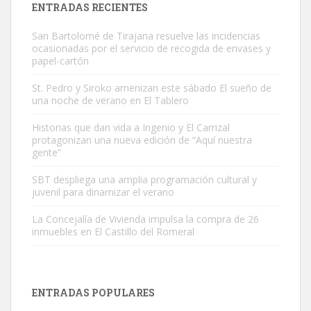
ENTRADAS RECIENTES
San Bartolomé de Tirajana resuelve las incidencias
ocasionadas por el servicio de recogida de envases y
papel-cartón
St. Pedro y Siroko amenizan este sábado El sueño de
una noche de verano en El Tablero
Gato manso encontrado
Este gato macho ha aparecido en la calle hace menos de un mes,
Historias que dan vida a Ingenio y El Carrizal
protagonizan una nueva edición de “Aquí nuestra
es muy manso y extremadamente cari...
gente”
Leales.org » Gran Canaria
|
9.7.2025
SBT despliega una amplia programación cultural y
juvenil para dinamizar el verano
La Concejalía de Vivienda impulsa la compra de 26
inmuebles en El Castillo del Romeral
Adopción urgente
Busco adopción responsable para mi perra. Pastor alemán,
ENTRADAS POPULARES
hembra, 4 años. Por motivos personales ...