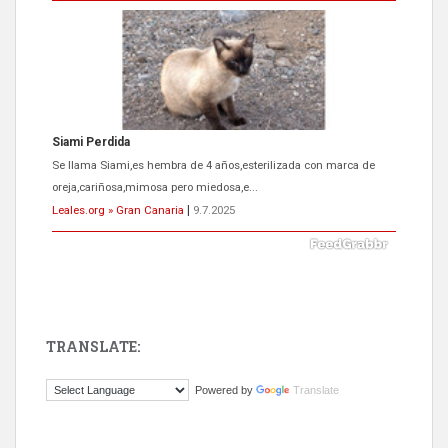
Siami Perdida
Se llama Siami,es hembra de 4 años,esterilizada con marca de
oreja,cariñosa,mimosa pero miedosa,e...
Leales.org » Gran Canaria
|
9.7.2025
TRANSLATE:
ADOPCIÓN URGENTE GATA TEROR GRAN CANARIA
Powered by
Translate
El ayuntamiento se va a llevar a Los Gatos callejeros de la zona los
próximos días, ella incluida...
Leales.org » Gran Canaria
|
9.7.2025