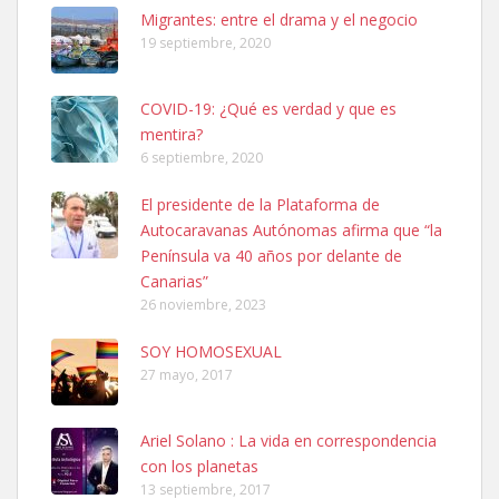
Leales.org » Gran Canaria
|
6.7.2025
Migrantes: entre el drama y el negocio
19 septiembre, 2020
COVID-19: ¿Qué es verdad y que es
mentira?
6 septiembre, 2020
SHIBA PERDIDO AVDA JOSE MESA Y LOPEZ
El presidente de la Plataforma de
PERRO MACHO RAZA SHIBA CON MICROCHIP PERDIDO HOY
Autocaravanas Autónomas afirma que “la
06/07/2025 ZONA MESA Y LOPEZ. ES MUY ASUSTADIZO
Península va 40 años por delante de
Leales.org » Gran Canaria
|
6.7.2025
Canarias”
26 noviembre, 2023
SOY HOMOSEXUAL
27 mayo, 2017
Ariel Solano : La vida en correspondencia
Ninfa perdida
con los planetas
El día 5 se los perdió una ninfa papillera, asustada tiene miedo a la
13 septiembre, 2017
calle, se perdió por la zon...