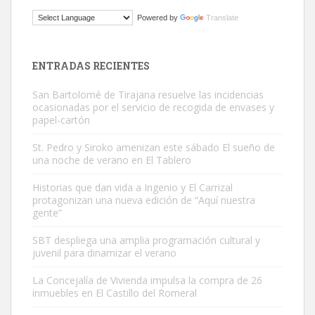
ADOPCIÓN URGENTE GATA TEROR GRAN CANARIA
Powered by
Translate
El ayuntamiento se va a llevar a Los Gatos callejeros de la zona los
próximos días, ella incluida...
Leales.org » Gran Canaria
|
9.7.2025
ENTRADAS RECIENTES
San Bartolomé de Tirajana resuelve las incidencias
ocasionadas por el servicio de recogida de envases y
papel-cartón
St. Pedro y Siroko amenizan este sábado El sueño de
una noche de verano en El Tablero
Gato manso encontrado
Este gato macho ha aparecido en la calle hace menos de un mes,
Historias que dan vida a Ingenio y El Carrizal
protagonizan una nueva edición de “Aquí nuestra
es muy manso y extremadamente cari...
gente”
Leales.org » Gran Canaria
|
9.7.2025
SBT despliega una amplia programación cultural y
juvenil para dinamizar el verano
La Concejalía de Vivienda impulsa la compra de 26
inmuebles en El Castillo del Romeral