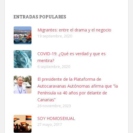
Adopción urgente
Busco adopción responsable para mi perra. Pastor alemán,
ENTRADAS POPULARES
hembra, 4 años. Por motivos personales ...
Leales.org » Gran Canaria
|
6.7.2025
Migrantes: entre el drama y el negocio
19 septiembre, 2020
COVID-19: ¿Qué es verdad y que es
mentira?
6 septiembre, 2020
SHIBA PERDIDO AVDA JOSE MESA Y LOPEZ
El presidente de la Plataforma de
PERRO MACHO RAZA SHIBA CON MICROCHIP PERDIDO HOY
Autocaravanas Autónomas afirma que “la
06/07/2025 ZONA MESA Y LOPEZ. ES MUY ASUSTADIZO
Península va 40 años por delante de
Leales.org » Gran Canaria
|
6.7.2025
Canarias”
26 noviembre, 2023
SOY HOMOSEXUAL
27 mayo, 2017