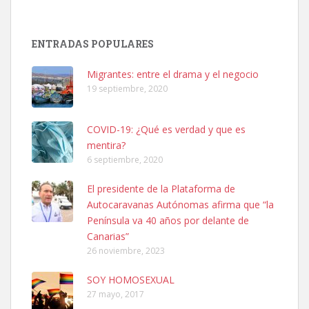
Adopción urgente
Busco adopción responsable para mi perra. Pastor alemán,
ENTRADAS POPULARES
hembra, 4 años. Por motivos personales ...
Leales.org » Gran Canaria
|
6.7.2025
Migrantes: entre el drama y el negocio
19 septiembre, 2020
COVID-19: ¿Qué es verdad y que es
mentira?
6 septiembre, 2020
SHIBA PERDIDO AVDA JOSE MESA Y LOPEZ
El presidente de la Plataforma de
PERRO MACHO RAZA SHIBA CON MICROCHIP PERDIDO HOY
Autocaravanas Autónomas afirma que “la
06/07/2025 ZONA MESA Y LOPEZ. ES MUY ASUSTADIZO
Península va 40 años por delante de
Leales.org » Gran Canaria
|
6.7.2025
Canarias”
26 noviembre, 2023
SOY HOMOSEXUAL
27 mayo, 2017