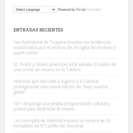
ADOPCIÓN URGENTE GATA TEROR GRAN CANARIA
Powered by
Translate
El ayuntamiento se va a llevar a Los Gatos callejeros de la zona los
próximos días, ella incluida...
Leales.org » Gran Canaria
|
9.7.2025
ENTRADAS RECIENTES
San Bartolomé de Tirajana resuelve las incidencias
ocasionadas por el servicio de recogida de envases y
papel-cartón
St. Pedro y Siroko amenizan este sábado El sueño de
una noche de verano en El Tablero
Gato manso encontrado
Este gato macho ha aparecido en la calle hace menos de un mes,
Historias que dan vida a Ingenio y El Carrizal
protagonizan una nueva edición de “Aquí nuestra
es muy manso y extremadamente cari...
gente”
Leales.org » Gran Canaria
|
9.7.2025
SBT despliega una amplia programación cultural y
juvenil para dinamizar el verano
La Concejalía de Vivienda impulsa la compra de 26
inmuebles en El Castillo del Romeral