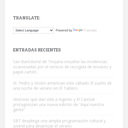
TRANSLATE:
ADOPCIÓN URGENTE GATA TEROR GRAN CANARIA
Powered by
Translate
El ayuntamiento se va a llevar a Los Gatos callejeros de la zona los
próximos días, ella incluida...
Leales.org » Gran Canaria
|
9.7.2025
ENTRADAS RECIENTES
San Bartolomé de Tirajana resuelve las incidencias
ocasionadas por el servicio de recogida de envases y
papel-cartón
St. Pedro y Siroko amenizan este sábado El sueño de
una noche de verano en El Tablero
Gato manso encontrado
Este gato macho ha aparecido en la calle hace menos de un mes,
Historias que dan vida a Ingenio y El Carrizal
protagonizan una nueva edición de “Aquí nuestra
es muy manso y extremadamente cari...
gente”
Leales.org » Gran Canaria
|
9.7.2025
SBT despliega una amplia programación cultural y
juvenil para dinamizar el verano