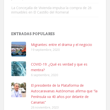
La Concejalía de Vivienda impulsa la compra de 26
inmuebles en El Castillo del Romeral
Adopción urgente
Busco adopción responsable para mi perra. Pastor alemán,
ENTRADAS POPULARES
hembra, 4 años. Por motivos personales ...
Leales.org » Gran Canaria
|
6.7.2025
Migrantes: entre el drama y el negocio
19 septiembre, 2020
COVID-19: ¿Qué es verdad y que es
mentira?
6 septiembre, 2020
SHIBA PERDIDO AVDA JOSE MESA Y LOPEZ
El presidente de la Plataforma de
PERRO MACHO RAZA SHIBA CON MICROCHIP PERDIDO HOY
Autocaravanas Autónomas afirma que “la
06/07/2025 ZONA MESA Y LOPEZ. ES MUY ASUSTADIZO
Península va 40 años por delante de
Leales.org » Gran Canaria
|
6.7.2025
Canarias”
26 noviembre, 2023