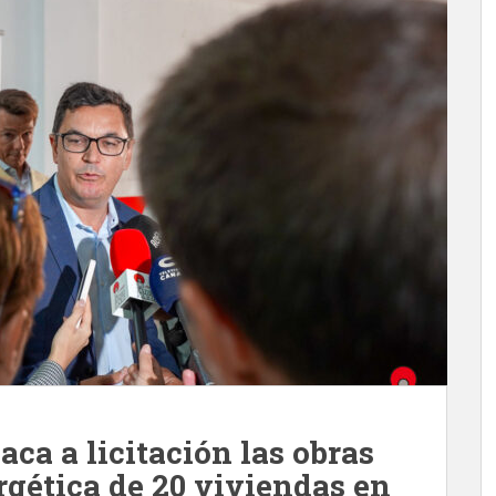
aca a licitación las obras
rgética de 20 viviendas en