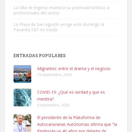
La Villa de Ingenio muestra su potencial turístico a
profesionales del sector
La Playa de San Agustín acoge este domingo la
Pasarela SBT es moda
Adopción urgente
Busco adopción responsable para mi perra. Pastor alemán,
ENTRADAS POPULARES
hembra, 4 años. Por motivos personales ...
Leales.org » Gran Canaria
|
6.7.2025
Migrantes: entre el drama y el negocio
19 septiembre, 2020
COVID-19: ¿Qué es verdad y que es
mentira?
6 septiembre, 2020
SHIBA PERDIDO AVDA JOSE MESA Y LOPEZ
El presidente de la Plataforma de
PERRO MACHO RAZA SHIBA CON MICROCHIP PERDIDO HOY
Autocaravanas Autónomas afirma que “la
06/07/2025 ZONA MESA Y LOPEZ. ES MUY ASUSTADIZO
Península va 40 años por delante de