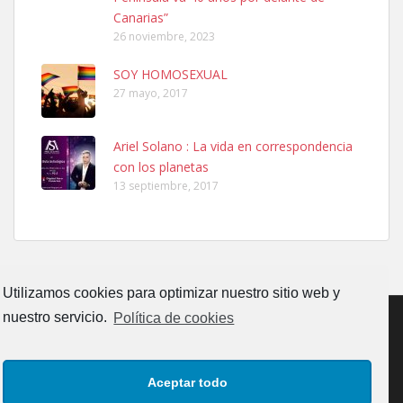
Leales.org » Gran Canaria
|
6.7.2025
Canarias”
26 noviembre, 2023
SOY HOMOSEXUAL
27 mayo, 2017
Ariel Solano : La vida en correspondencia
Ninfa perdida
con los planetas
El día 5 se los perdió una ninfa papillera, asustada tiene miedo a la
13 septiembre, 2017
calle, se perdió por la zon...
Leales.org » Gran Canaria
|
6.7.2025
Utilizamos cookies para optimizar nuestro sitio web y
nuestro servicio.
Política de cookies
Adopcion
CONTACTO
AVISO LEGAL
POLÍTICA DE PRIVACIDAD
Busco casa de acogida para mi perrita ya que por temas de trabajo
Aceptar todo
no la puedo tener. Solo gente r...