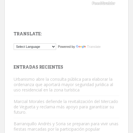
TRANSLATE:
ADOPCIÓN URGENTE GATA TEROR GRAN CANARIA
Powered by
Translate
El ayuntamiento se va a llevar a Los Gatos callejeros de la zona los
próximos días, ella incluida...
Leales.org » Gran Canaria
|
9.7.2025
ENTRADAS RECIENTES
Urbanismo abre la consulta pública para elaborar la
ordenanza que aportará mayor seguridad jurídica al
uso residencial en la zona turística
Marcial Morales defiende la revitalización del Mercado
de Vegueta y reclama más apoyo para garantizar su
Gato manso encontrado
futuro.
Este gato macho ha aparecido en la calle hace menos de un mes,
Barranquillo Andrés y Soria se preparan para vivir unas
es muy manso y extremadamente cari...
fiestas marcadas por la participación popular
Leales.org » Gran Canaria
|
9.7.2025