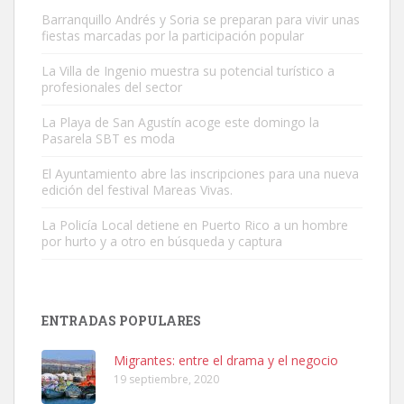
Barranquillo Andrés y Soria se preparan para vivir unas
fiestas marcadas por la participación popular
La Villa de Ingenio muestra su potencial turístico a
profesionales del sector
Gato manso encontrado
La Playa de San Agustín acoge este domingo la
Este gato macho ha aparecido en la calle hace menos de un mes,
Pasarela SBT es moda
es muy manso y extremadamente cari...
El Ayuntamiento abre las inscripciones para una nueva
Leales.org » Gran Canaria
|
9.7.2025
edición del festival Mareas Vivas.
La Policía Local detiene en Puerto Rico a un hombre
por hurto y a otro en búsqueda y captura
ENTRADAS POPULARES
Adopción urgente
Busco adopción responsable para mi perra. Pastor alemán,
Migrantes: entre el drama y el negocio
hembra, 4 años. Por motivos personales ...
19 septiembre, 2020
Leales.org » Gran Canaria
|
6.7.2025