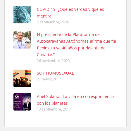
COVID-19: ¿Qué es verdad y que es
mentira?
6 septiembre, 2020
El presidente de la Plataforma de
Autocaravanas Autónomas afirma que “la
SHIBA PERDIDO AVDA JOSE MESA Y LOPEZ
Península va 40 años por delante de
PERRO MACHO RAZA SHIBA CON MICROCHIP PERDIDO HOY
Canarias”
06/07/2025 ZONA MESA Y LOPEZ. ES MUY ASUSTADIZO
26 noviembre, 2023
Leales.org » Gran Canaria
|
6.7.2025
SOY HOMOSEXUAL
27 mayo, 2017
Ariel Solano : La vida en correspondencia
con los planetas
Ninfa perdida
13 septiembre, 2017
El día 5 se los perdió una ninfa papillera, asustada tiene miedo a la
calle, se perdió por la zon...
Leales.org » Gran Canaria
|
6.7.2025