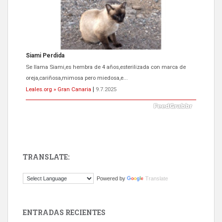
Siami Perdida
Se llama Siami,es hembra de 4 años,esterilizada con marca de
oreja,cariñosa,mimosa pero miedosa,e...
Leales.org » Gran Canaria
|
9.7.2025
TRANSLATE:
ADOPCIÓN URGENTE GATA TEROR GRAN CANARIA
Powered by
Translate
El ayuntamiento se va a llevar a Los Gatos callejeros de la zona los
próximos días, ella incluida...
Leales.org » Gran Canaria
|
9.7.2025
ENTRADAS RECIENTES