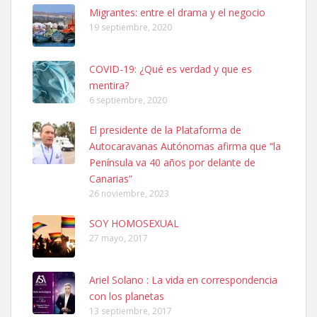
Leales.org » Gran Canaria
|
6.7.2025
Migrantes: entre el drama y el negocio
19 septiembre, 2020
COVID-19: ¿Qué es verdad y que es
mentira?
6 septiembre, 2020
SHIBA PERDIDO AVDA JOSE MESA Y LOPEZ
El presidente de la Plataforma de
PERRO MACHO RAZA SHIBA CON MICROCHIP PERDIDO HOY
Autocaravanas Autónomas afirma que “la
06/07/2025 ZONA MESA Y LOPEZ. ES MUY ASUSTADIZO
Península va 40 años por delante de
Leales.org » Gran Canaria
|
6.7.2025
Canarias”
26 noviembre, 2023
SOY HOMOSEXUAL
27 mayo, 2017
Ariel Solano : La vida en correspondencia
Ninfa perdida
con los planetas
El día 5 se los perdió una ninfa papillera, asustada tiene miedo a la
13 septiembre, 2017
calle, se perdió por la zon...