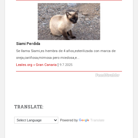
Siami Perdida
Se llama Siami,es hembra de 4 años,esterilizada con marca de
oreja,cariñosa,mimosa pero miedosa,e...
Leales.org » Gran Canaria
|
9.7.2025
TRANSLATE:
ADOPCIÓN URGENTE GATA TEROR GRAN CANARIA
Powered by
Translate
El ayuntamiento se va a llevar a Los Gatos callejeros de la zona los
próximos días, ella incluida...
Leales.org » Gran Canaria
|
9.7.2025