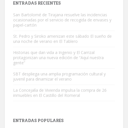
ENTRADAS RECIENTES
San Bartolomé de Tirajana resuelve las incidencias
ocasionadas por el servicio de recogida de envases y
papel-cartón
St. Pedro y Siroko amenizan este sábado El sueño de
una noche de verano en El Tablero
Gato manso encontrado
Este gato macho ha aparecido en la calle hace menos de un mes,
Historias que dan vida a Ingenio y El Carrizal
protagonizan una nueva edición de “Aquí nuestra
es muy manso y extremadamente cari...
gente”
Leales.org » Gran Canaria
|
9.7.2025
SBT despliega una amplia programación cultural y
juvenil para dinamizar el verano
La Concejalía de Vivienda impulsa la compra de 26
inmuebles en El Castillo del Romeral
Adopción urgente
Busco adopción responsable para mi perra. Pastor alemán,
ENTRADAS POPULARES
hembra, 4 años. Por motivos personales ...