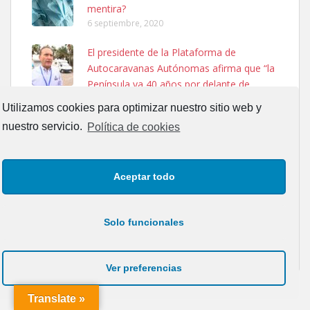
mentira?
6 septiembre, 2020
El presidente de la Plataforma de
Ninfa perdida
Autocaravanas Autónomas afirma que “la
El día 5 se los perdió una ninfa papillera, asustada tiene miedo a la
Península va 40 años por delante de
calle, se perdió por la zon...
Canarias”
Leales.org » Gran Canaria
|
6.7.2025
Utilizamos cookies para optimizar nuestro sitio web y
26 noviembre, 2023
nuestro servicio.
Política de cookies
SOY HOMOSEXUAL
27 mayo, 2017
Aceptar todo
Ariel Solano : La vida en correspondencia
con los planetas
Adopcion
Solo funcionales
13 septiembre, 2017
Busco casa de acogida para mi perrita ya que por temas de trabajo
no la puedo tener. Solo gente r...
Leales.org » Gran Canaria
|
4.7.2025
Ver preferencias
Translate »