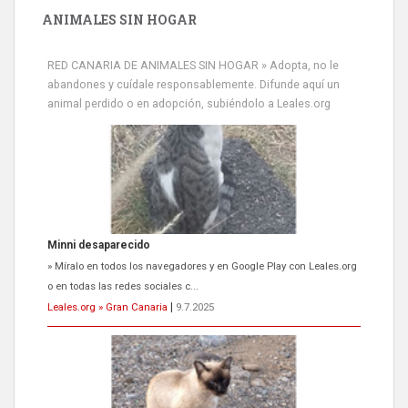
ANIMALES SIN HOGAR
RED CANARIA DE ANIMALES SIN HOGAR » Adopta, no le
abandones y cuídale responsablemente. Difunde aquí un
animal perdido o en adopción, subiéndolo a Leales.org
Siami Perdida
Se llama Siami,es hembra de 4 años,esterilizada con marca de
oreja,cariñosa,mimosa pero miedosa,e...
Leales.org » Gran Canaria
|
9.7.2025