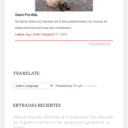
ADOPCIÓN URGENTE GATA TEROR GRAN CANARIA
El ayuntamiento se va a llevar a Los Gatos callejeros de la zona los
próximos días, ella incluida...
Leales.org » Gran Canaria
|
9.7.2025
TRANSLATE:
Gato manso encontrado
Powered by
Translate
Este gato macho ha aparecido en la calle hace menos de un mes,
es muy manso y extremadamente cari...
Leales.org » Gran Canaria
|
9.7.2025
ENTRADAS RECIENTES
Marcial Morales defiende la revitalización del Mercado
de Vegueta y reclama más apoyo para garantizar su
futuro.