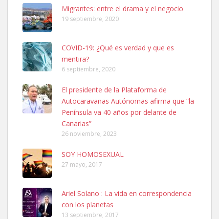
Leales.org » Gran Canaria
|
6.7.2025
Migrantes: entre el drama y el negocio
19 septiembre, 2020
COVID-19: ¿Qué es verdad y que es
mentira?
6 septiembre, 2020
SHIBA PERDIDO AVDA JOSE MESA Y LOPEZ
El presidente de la Plataforma de
PERRO MACHO RAZA SHIBA CON MICROCHIP PERDIDO HOY
Autocaravanas Autónomas afirma que “la
06/07/2025 ZONA MESA Y LOPEZ. ES MUY ASUSTADIZO
Península va 40 años por delante de
Leales.org » Gran Canaria
|
6.7.2025
Canarias”
26 noviembre, 2023
SOY HOMOSEXUAL
27 mayo, 2017
Ariel Solano : La vida en correspondencia
Ninfa perdida
con los planetas
El día 5 se los perdió una ninfa papillera, asustada tiene miedo a la
13 septiembre, 2017
calle, se perdió por la zon...