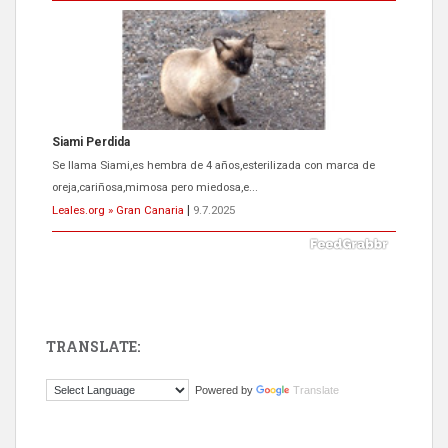
Siami Perdida
Se llama Siami,es hembra de 4 años,esterilizada con marca de
oreja,cariñosa,mimosa pero miedosa,e...
Leales.org » Gran Canaria
|
9.7.2025
TRANSLATE:
ADOPCIÓN URGENTE GATA TEROR GRAN CANARIA
Powered by
Translate
El ayuntamiento se va a llevar a Los Gatos callejeros de la zona los
próximos días, ella incluida...
Leales.org » Gran Canaria
|
9.7.2025