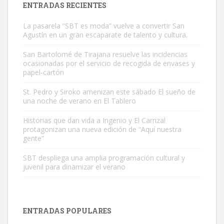
ENTRADAS RECIENTES
La pasarela “SBT es moda” vuelve a convertir San
Agustín en un gran escaparate de talento y cultura.
San Bartolomé de Tirajana resuelve las incidencias
ocasionadas por el servicio de recogida de envases y
papel-cartón
Gato manso encontrado
Este gato macho ha aparecido en la calle hace menos de un mes,
St. Pedro y Siroko amenizan este sábado El sueño de
una noche de verano en El Tablero
es muy manso y extremadamente cari...
Leales.org » Gran Canaria
|
9.7.2025
Historias que dan vida a Ingenio y El Carrizal
protagonizan una nueva edición de “Aquí nuestra
gente”
SBT despliega una amplia programación cultural y
juvenil para dinamizar el verano
Adopción urgente
Busco adopción responsable para mi perra. Pastor alemán,
ENTRADAS POPULARES
hembra, 4 años. Por motivos personales ...