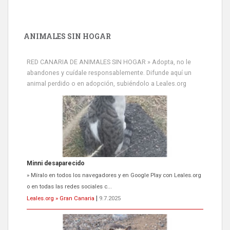
ANIMALES SIN HOGAR
RED CANARIA DE ANIMALES SIN HOGAR » Adopta, no le
abandones y cuídale responsablemente. Difunde aquí un
animal perdido o en adopción, subiéndolo a Leales.org
Siami Perdida
Se llama Siami,es hembra de 4 años,esterilizada con marca de
oreja,cariñosa,mimosa pero miedosa,e...
Leales.org » Gran Canaria
|
9.7.2025