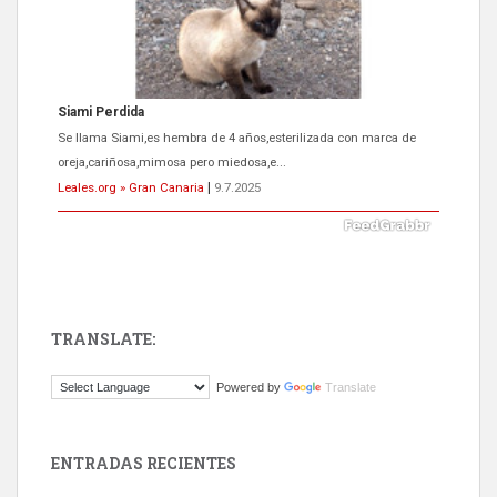
ADOPCIÓN URGENTE GATA TEROR GRAN CANARIA
El ayuntamiento se va a llevar a Los Gatos callejeros de la zona los
próximos días, ella incluida...
Leales.org » Gran Canaria
|
9.7.2025
TRANSLATE:
Gato manso encontrado
Powered by
Translate
Este gato macho ha aparecido en la calle hace menos de un mes,
es muy manso y extremadamente cari...
Leales.org » Gran Canaria
|
9.7.2025
ENTRADAS RECIENTES