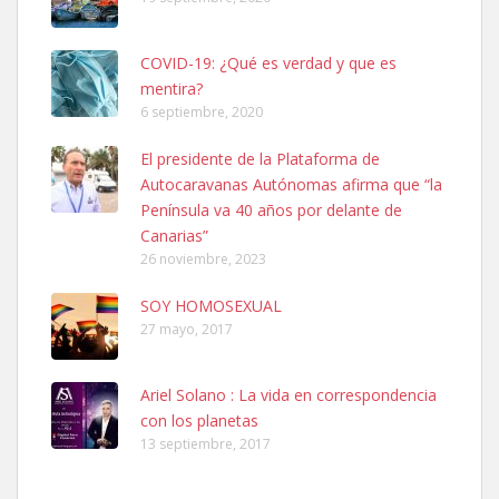
COVID-19: ¿Qué es verdad y que es
mentira?
6 septiembre, 2020
Ninfa perdida
El presidente de la Plataforma de
El día 5 se los perdió una ninfa papillera, asustada tiene miedo a la
Autocaravanas Autónomas afirma que “la
calle, se perdió por la zon...
Península va 40 años por delante de
Leales.org » Gran Canaria
|
6.7.2025
Canarias”
26 noviembre, 2023
SOY HOMOSEXUAL
27 mayo, 2017
Ariel Solano : La vida en correspondencia
Adopcion
con los planetas
Busco casa de acogida para mi perrita ya que por temas de trabajo
13 septiembre, 2017
no la puedo tener. Solo gente r...
Leales.org » Gran Canaria
|
4.7.2025