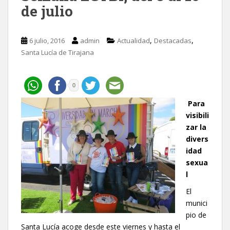
de julio
,
,
6 julio, 2016
admin
Actualidad
Destacadas
Santa Lucía de Tirajana
0
Para
visibili
zar la
divers
idad
sexua
l
El
munici
pio de
Santa Lucía acoge desde este viernes y hasta el