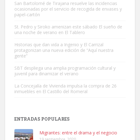
San Bartolomé de Tirajana resuelve las incidencias
ocasionadas por el servicio de recogida de envases y
papel-cartón
St. Pedro y Siroko amenizan este sábado El sueño de
una noche de verano en El Tablero
Adopción urgente
Busco adopción responsable para mi perra. Pastor alemán,
Historias que dan vida a Ingenio y El Carrizal
protagonizan una nueva edición de “Aquí nuestra
hembra, 4 años. Por motivos personales ...
gente”
Leales.org » Gran Canaria
|
6.7.2025
SBT despliega una amplia programación cultural y
juvenil para dinamizar el verano
La Concejalía de Vivienda impulsa la compra de 26
inmuebles en El Castillo del Romeral
SHIBA PERDIDO AVDA JOSE MESA Y LOPEZ
PERRO MACHO RAZA SHIBA CON MICROCHIP PERDIDO HOY
ENTRADAS POPULARES
06/07/2025 ZONA MESA Y LOPEZ. ES MUY ASUSTADIZO
Leales.org » Gran Canaria
|
6.7.2025
Migrantes: entre el drama y el negocio
19 septiembre, 2020