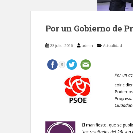
Por un Gobierno de P
28 julio, 2016
admin
Actualidad
0
Por un a
coincidie
Podemos 
Progreso.
Ciudadan
El manifiesto, que se publi
“
los resultados del 26J so