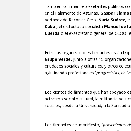
También lo firman represetantes políticos co
en el Palamento de Asturias,
Gaspar Llamaz
portavoz de Recortes Cero,
Nuria Suárez
, e
Cabal,
el exdiputado socialista
Manuel de la
Cuerda
o el exsecretario general de CCOO,
A
Entre las organizaciones firmantes están
Izq
Grupo Verde,
junto a otras 15 organizacione
entidades sociales y culturales, y otros cole
aglutinando profesionales “
progresistas, de i
Los cientos de firmantes que han apoyado est
activismo social y cultural, la militancia polí
sociales, desde la Universidad, a la Sanidad o l
Los firmantes del manifiesto, “
provenientes d