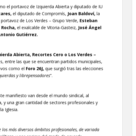
mo el portavoz de Izquierda Abierta y diputado de IU
ares,
el diputado de Compromís,
Joan Baldoví,
la
l portavoz de Los Verdes – Grupo Verde,
Esteban
 Rocha,
el exalcalde de Vitoria-Gasteiz,
José Ángel
ntonio Gutiérrez.
uierda Abierta, Recortes Cero o Los Verdes –
s, entre las que se encuentran partidos municipales,
ctivos como el
Foro 26J,
que surgió tras las elecciones
zquierdas y librepensadores
”.
e manifiesto van desde el mundo sindical, al
tica, y una gran cantidad de sectores profesionales y
a Iglesia.
e los más diversos ámbitos profesionales, de variada