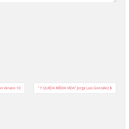
ón Verano 10
” Y QUEDA MEDIA VIDA” Jorge Luis González