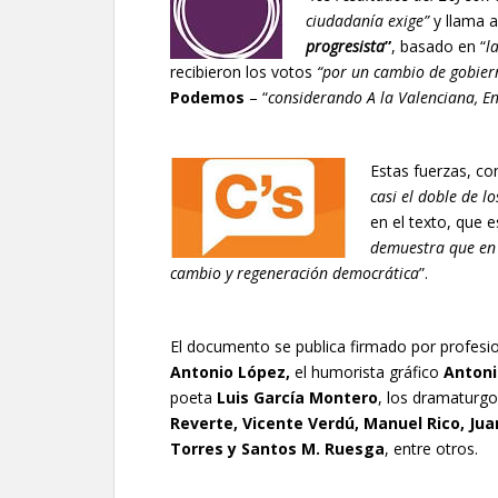
ciudadanía exige”
y llama a
progresista
”
, basado en “
l
recibieron los votos
“por un cambio de gobiern
Podemos
– “
considerando A la Valenciana, 
Estas fuerzas, con
casi el doble de l
en el texto, que 
demuestra que en 
cambio y regeneración democrática
”.
El documento se publica firmado por profesio
Antonio López,
el humorista gráfico
Antoni
poeta
Luis García Montero
, los dramaturg
Reverte, Vicente Verdú, Manuel Rico, Juan
Torres y Santos M. Ruesga
, entre otros.