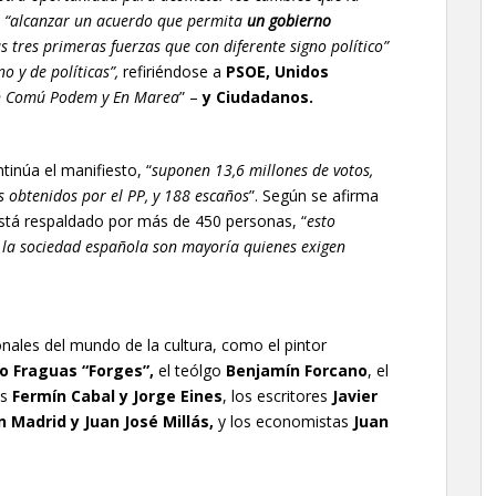
“alcanzar un acuerdo que permita
un gobierno
as tres primeras fuerzas que con diferente signo político”
o y de políticas”,
refiriéndose a
PSOE, Unidos
En Comú Podem y En Marea
” –
y Ciudadanos.
tinúa el manifiesto, “
suponen 13,6 millones de votos,
os obtenidos por el PP, y 188 escaños
”. Según se afirma
está respaldado por más de 450 personas, “
esto
la sociedad española son mayoría quienes exigen
nales del mundo de la cultura, como el pintor
o Fraguas “Forges”,
el teólgo
Benjamín Forcano
, el
os
Fermín Cabal y Jorge Eines
, los escritores
Javier
 Madrid y Juan José Millás,
y los economistas
Juan