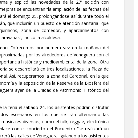
grama y explicó las novedades de la 27ª edición con
 mejoras se encuentran “la ampliación de las fechas del
rrará el domingo 25, prolongándose así durante todo el
án, que incluirán un puesto de atención sanitaria -que
 químicos, zona de comedor, y aparcamientos con
aravanas”, indicó la alcaldesa.
ueno, “ofrecemos por primera vez en la mañana del
 aproximadas por los alrededores de Veneguera con el
portancia histórica y medioambiental de la zona. Otra
ria se desarrollará en tres localizaciones, la Plaza de
onal. Así, recuperamos la zona del Cardonal, en la que
onomía y la exposición de la Reserva de la Biosfera del
eguera ayer’ de la Unidad de Patrimonio Histórico del
e la feria el sábado 24, los asistentes podrán disfrutar
dos escenarios en los que se irán alternando las
musicales diversos, como el folk, reggae, electrónica
nlace con el concierto del Encuentro “se realizará un
rerá las calles de Veneguera, guiando a los asistentes