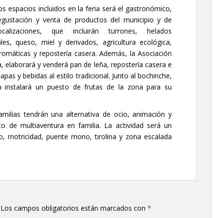
os espacios incluidos en la feria será el gastronómico,
egustación y venta de productos del municipio y de
ocalizaciones, que incluirán turrones, helados
ales, queso, miel y derivados, agricultura ecológica,
romáticas y repostería casera. Además, la Asociación
a, elaborará y venderá pan de leña, repostería casera e
pas y bebidas al estilo tradicional. Junto al bochinche,
a instalará un puesto de frutas de la zona para su
amilias tendrán una alternativa de ocio, animación y
to de multiaventura en familia. La actividad será un
io, motricidad, puente mono, tirolina y zona escalada
Los campos obligatorios están marcados con
*