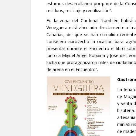
estamos desarrollando por parte de la Consej
residuos, reciclaje y reutilización”.
En la zona del Cardonal “también habrá u
Veneguera está vinculada directamente a la a
Canarias, del que se han cumplido recient
consejero aprovechó la ocasión para agra
presentar durante el Encuentro el libro sob
junto a Miguel Ángel Robaina y José de León,
lucha que protagonizaron miles de ciudadano
de arena en el Encuentro”.
Gastrono
La feria 
de Mogán
y venta d
bisuterí
artesaní
miniaturi
de madera