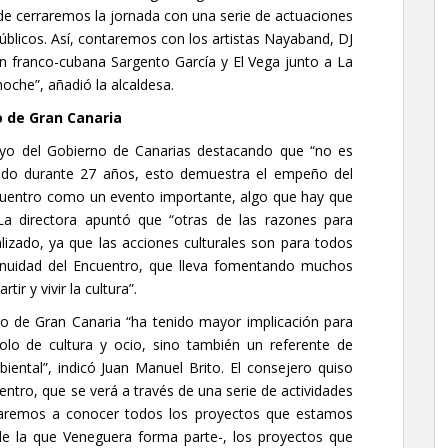
de cerraremos la jornada con una serie de actuaciones
públicos. Así, contaremos con los artistas Nayaband, DJ
n franco-cubana Sargento García y El Vega junto a La
noche”, añadió la alcaldesa.
o de Gran Canaria
oyo del Gobierno de Canarias destacando que “no es
rado durante 27 años, esto demuestra el empeño del
uentro como un evento importante, algo que hay que
La directora apuntó que “otras de las razones para
lizado, ya que las acciones culturales son para todos
ntinuidad del Encuentro, que lleva fomentando muchos
ir y vivir la cultura”.
o de Gran Canaria “ha tenido mayor implicación para
olo de cultura y ocio, sino también un referente de
ental”, indicó Juan Manuel Brito. El consejero quiso
entro, que se verá a través de una serie de actividades
 daremos a conocer todos los proyectos que estamos
de la que Veneguera forma parte-, los proyectos que